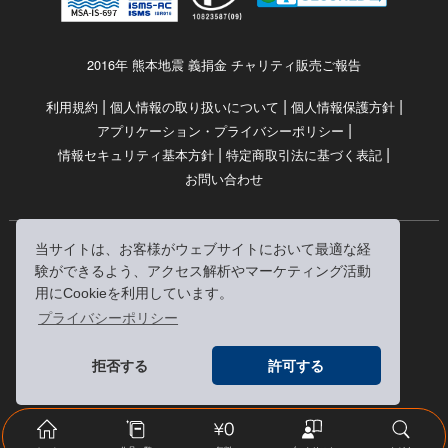
2016年 熊本地震 義捐金 チャリティ販売ご報告
|
|
|
利用規約
個人情報の取り扱いについて
個人情報保護方針
|
アプリケーション・プライバシーポリシー
|
|
情報セキュリティ基本方針
特定商取引法に基づく表記
お問い合わせ
当サイトは、お客様がウェブサイトにおいて最適な経
© RRJ Inc.
験ができるよう、アクセス解析やマーケティング活動
（kikubon/キクボン/きく本/きくほん/キクホン）は
用にCookieを利用しています。
株式会社RRJの登録商標です。
プライバシーポリシー
※当サイトへのリンクは、どうぞご自由にお貼りください
拒否する
許可する