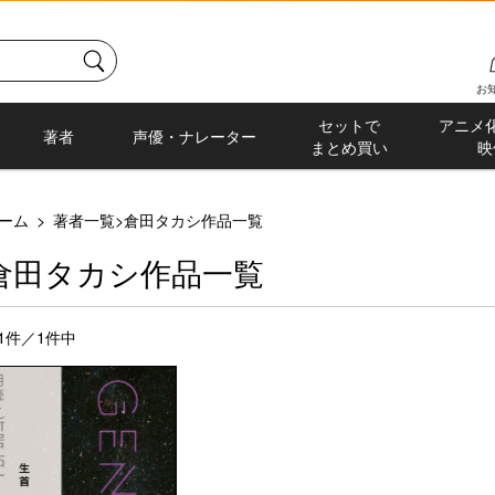
お
セットで
アニメ
著者
声優・ナレーター
まとめ買い
映
ーム
>
著者一覧
>
倉田タカシ作品一覧
倉田タカシ作品一覧
-1件／1件中