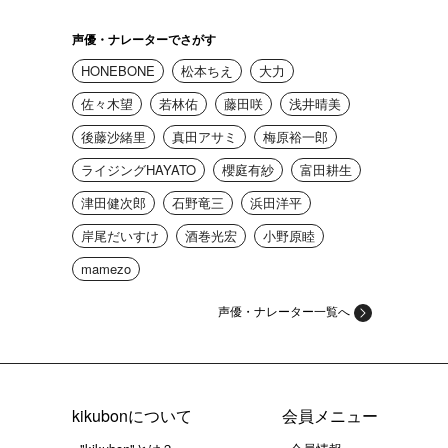
声優・ナレーターでさがす
HONEBONE
松本ちえ
大力
佐々木望
若林佑
藤田咲
浅井晴美
後藤沙緒里
真田アサミ
梅原裕一郎
ライジングHAYATO
櫻庭有紗
富田耕生
津田健次郎
石野竜三
浜田洋平
岸尾だいすけ
酒巻光宏
小野原睦
mamezo
声優・ナレーター一覧へ
kikubonについて
会員メニュー