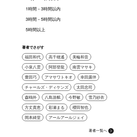
1時間－3時間以内
3時間－5時間以内
5時間以上
著者でさがす
福田和代
高千穂遙
美輪和音
小泉八雲
阿部登龍
南雲マサキ
豊田巧
アマサワトキオ
幸田露伴
チャールズ・ディケンズ
太田忠司
森鴎外
八島游舷
今野敏
雪乃紗衣
方丈貴恵
彩瀬まる
櫻田智也
岡本綺堂
アールアールジェイ
著者一覧へ