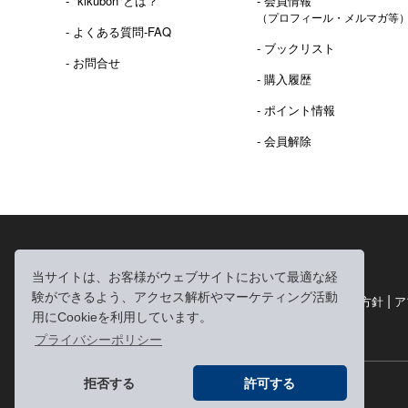
- "kikubon"とは？
- 会員情報
（プロフィール・メルマガ等
- よくある質問-FAQ
- ブックリスト
- お問合せ
- 購入履歴
- ポイント情報
- 会員解除
2016年 熊本地震 義捐金 チャリティ販売ご報告
当サイトは、お客様がウェブサイトにおいて最適な経
験ができるよう、アクセス解析やマーケティング活動
|
|
|
利用規約
個人情報の取り扱いについて
個人情報保護方針
ア
用にCookieを利用しています。
|
特定商取引法に基づく表記
お問い合わせ
プライバシーポリシー
拒否する
許可する