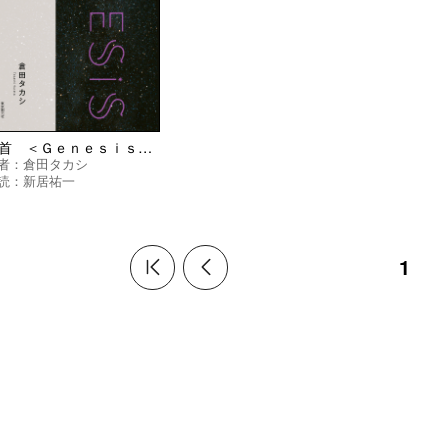
生首 ＜Ｇｅｎｅｓｉｓ 一万年の午後＞
者：
倉田タカシ
読：
新居祐一
1