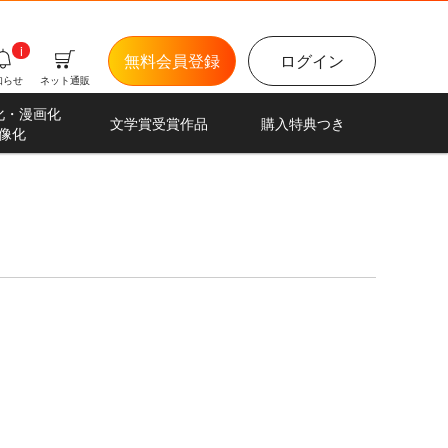
i
無料会員登録
ログイン
知らせ
ネット通販
化・漫画化
文学賞受賞作品
購入特典つき
像化