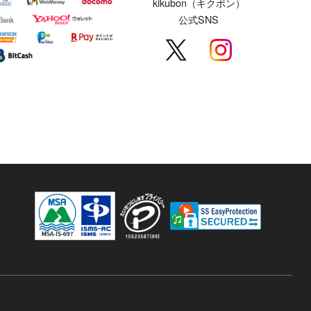
kikubon（キクボン）
公式SNS