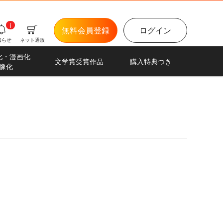
i
無料会員登録
ログイン
知らせ
ネット通販
化・漫画化
文学賞受賞作品
購入特典つき
像化