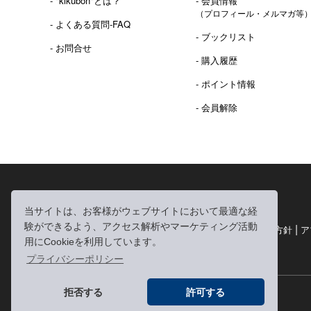
- "kikubon"とは？
- 会員情報
（プロフィール・メルマガ等
- よくある質問-FAQ
- ブックリスト
- お問合せ
- 購入履歴
- ポイント情報
- 会員解除
2016年 熊本地震 義捐金 チャリティ販売ご報告
当サイトは、お客様がウェブサイトにおいて最適な経
験ができるよう、アクセス解析やマーケティング活動
|
|
|
利用規約
個人情報の取り扱いについて
個人情報保護方針
ア
用にCookieを利用しています。
|
特定商取引法に基づく表記
お問い合わせ
プライバシーポリシー
拒否する
許可する