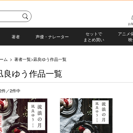
お
セットで
アニメ
著者
声優・ナレーター
まとめ買い
映
ーム
>
著者一覧
>
凪良ゆう作品一覧
凪良ゆう作品一覧
-2件／2件中