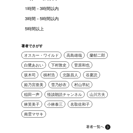
1時間－3時間以内
3時間－5時間以内
5時間以上
著者でさがす
オスカー・ワイルド
高島雄哉
蘭郁二郎
白鷺あおい
下村敦史
菅原和也
坂木司
槙村浩
北阪昌人
谷夏読
姫乃宮亜美
雪乃紗衣
村山早紀
稲田一声
怪談朗読チャンネル
山川方夫
林芙美子
小林泰三
名取佐和子
南雲マサキ
著者一覧へ