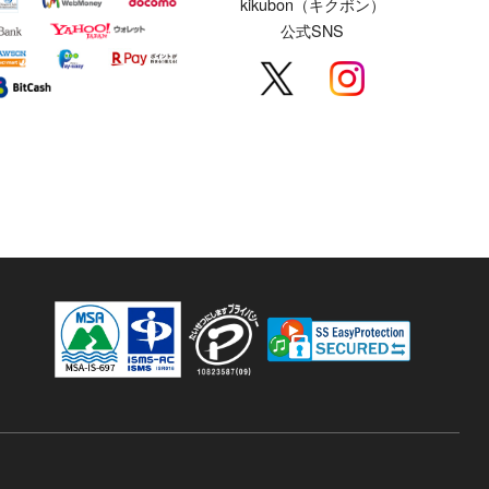
kikubon（キクボン）
公式SNS