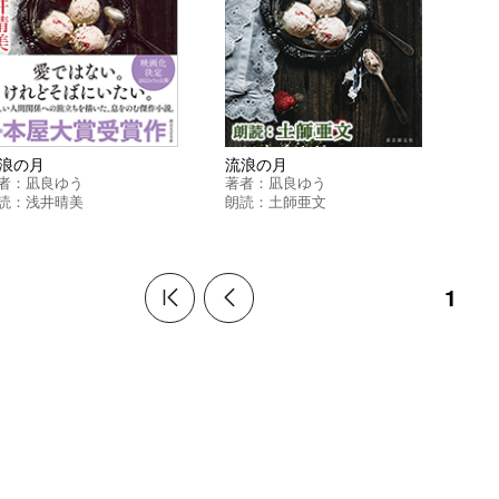
浪の月
流浪の月
者：
凪良ゆう
著者：
凪良ゆう
読：
浅井晴美
朗読：
土師亜文
1