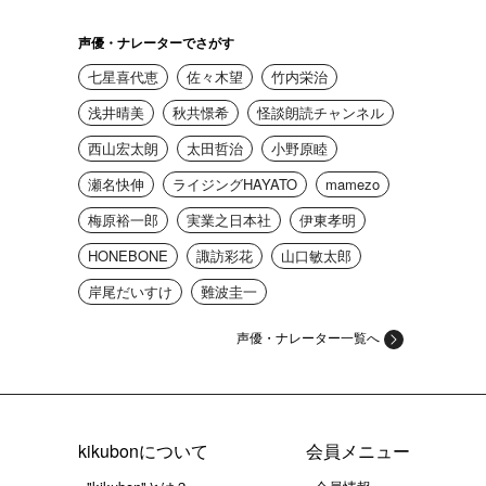
声優・ナレーターでさがす
七星喜代恵
佐々木望
竹内栄治
浅井晴美
秋共憬希
怪談朗読チャンネル
西山宏太朗
太田哲治
小野原睦
瀬名快伸
ライジングHAYATO
mamezo
梅原裕一郎
実業之日本社
伊東孝明
HONEBONE
諏訪彩花
山口敏太郎
岸尾だいすけ
難波圭一
声優・ナレーター一覧へ
kikubonについて
会員メニュー