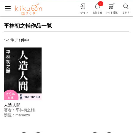
i
ログイン
お知らせ
ネット通販
さがす
平林初之輔作品一覧
1-1件／1件中
人造人間
著者：
平林初之輔
朗読：
mamezo