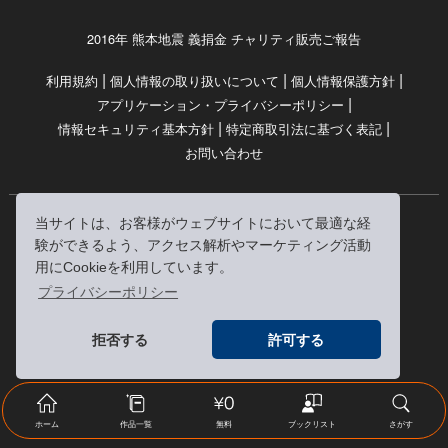
2016年 熊本地震 義捐金 チャリティ販売ご報告
|
|
|
利用規約
個人情報の取り扱いについて
個人情報保護方針
|
アプリケーション・プライバシーポリシー
|
|
情報セキュリティ基本方針
特定商取引法に基づく表記
お問い合わせ
当サイトは、お客様がウェブサイトにおいて最適な経
© RRJ Inc.
験ができるよう、アクセス解析やマーケティング活動
（kikubon/キクボン/きく本/きくほん/キクホン）は
用にCookieを利用しています。
株式会社RRJの登録商標です。
プライバシーポリシー
※当サイトへのリンクは、どうぞご自由にお貼りください
拒否する
許可する
ホーム
作品一覧
無料
ブックリスト
さがす