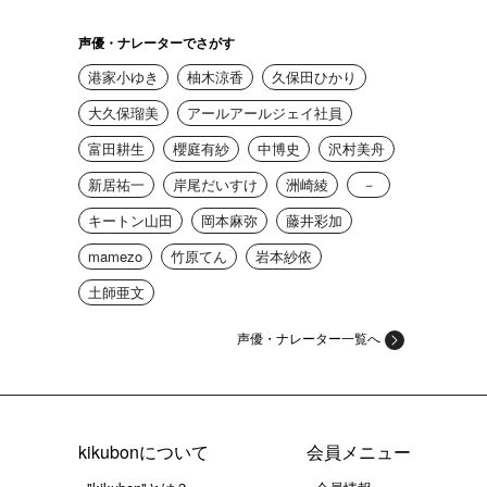
声優・ナレーターでさがす
港家小ゆき
柚木涼香
久保田ひかり
大久保瑠美
アールアールジェイ社員
富田耕生
櫻庭有紗
中博史
沢村美舟
新居祐一
岸尾だいすけ
洲崎綾
－
キートン山田
岡本麻弥
藤井彩加
mamezo
竹原てん
岩本紗依
土師亜文
声優・ナレーター一覧へ
kikubonについて
会員メニュー