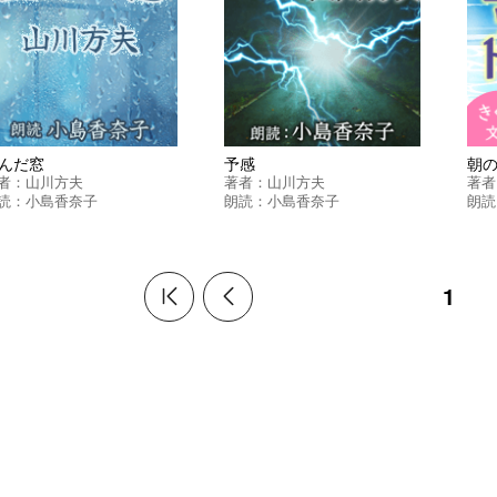
んだ窓
予感
朝
者：
山川方夫
著者：
山川方夫
著者
読：
小島香奈子
朗読：
小島香奈子
朗読
1