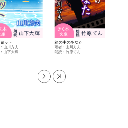
のヨット
箱の中のあなた
：
山川方夫
著者：
山川方夫
：
山下大輝
朗読：
竹原てん