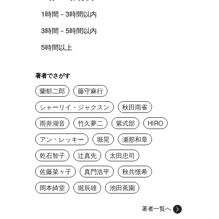
1時間－3時間以内
3時間－5時間以内
5時間以上
著者でさがす
蘭郁二郎
藤守麻行
シャーリイ・ジャクスン
秋田雨雀
雨井湖音
竹久夢二
紫式部
HIRO
アン・レッキー
堀晃
瀬那和章
乾石智子
辻真先
太田忠司
佐藤菜々子
真門浩平
秋共憬希
岡本綺堂
堀辰雄
池田蕉園
著者一覧へ