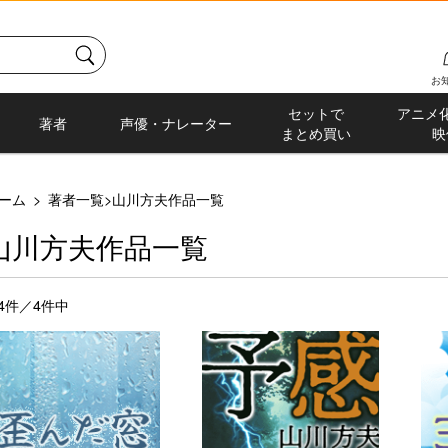
お
セットで
アニメ
著者
声優・ナレーター
まとめ買い
映
ーム
>
著者一覧
>
山川方夫作品一覧
山川方夫作品一覧
-4件／4件中