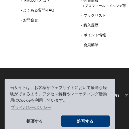
- "kikubon"とは？
- 会員情報
（プロフィール・メルマガ等
- よくある質問-FAQ
- ブックリスト
- お問合せ
- 購入履歴
- ポイント情報
- 会員解除
2016年 熊本地震 義捐金 チャリティ販売ご報告
当サイトは、お客様がウェブサイトにおいて最適な経
験ができるよう、アクセス解析やマーケティング活動
|
|
|
利用規約
個人情報の取り扱いについて
個人情報保護方針
ア
用にCookieを利用しています。
|
特定商取引法に基づく表記
お問い合わせ
プライバシーポリシー
拒否する
許可する