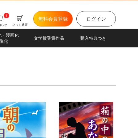
i
無料会員登録
ログイン
知らせ
ネット通販
化・漫画化
文学賞受賞作品
購入特典つき
像化