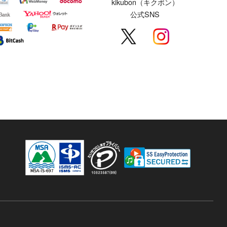
kikubon（キクボン）
公式SNS