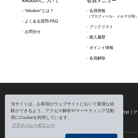
kikubonについて
会員メニュー
- "kikubon"とは？
- 会員情報
（プロフィール・メルマガ等
- よくある質問-FAQ
- ブックリスト
- お問合せ
- 購入履歴
- ポイント情報
- 会員解除
2016年 熊本地震 義捐金 チャリティ販売ご報告
当サイトは、お客様がウェブサイトにおいて最適な経
験ができるよう、アクセス解析やマーケティング活動
|
|
|
利用規約
個人情報の取り扱いについて
個人情報保護方針
ア
用にCookieを利用しています。
|
特定商取引法に基づく表記
お問い合わせ
プライバシーポリシー