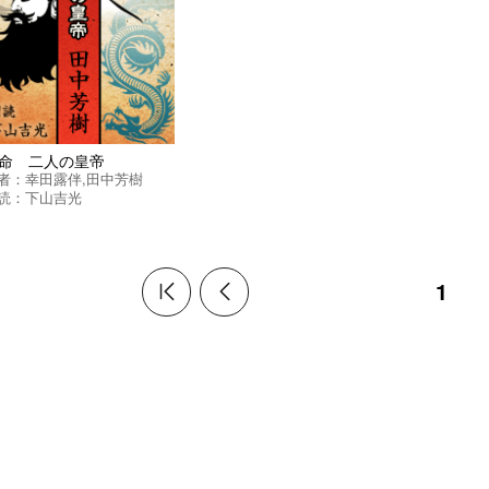
命 二人の皇帝
者：
幸田露伴
,
田中芳樹
読：
下山吉光
1