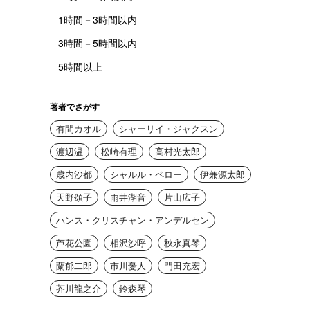
1時間－3時間以内
3時間－5時間以内
5時間以上
著者でさがす
有間カオル
シャーリイ・ジャクスン
渡辺温
松崎有理
高村光太郎
歳内沙都
シャルル・ペロー
伊兼源太郎
天野頌子
雨井湖音
片山広子
ハンス・クリスチャン・アンデルセン
芦花公園
相沢沙呼
秋永真琴
蘭郁二郎
市川憂人
門田充宏
芥川龍之介
鈴森琴