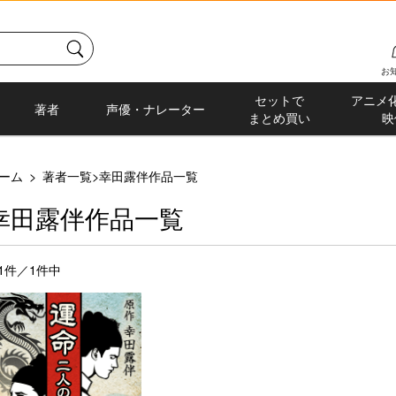
お
セットで
アニメ
著者
声優・ナレーター
まとめ買い
映
ーム
>
著者一覧
>
幸田露伴作品一覧
幸田露伴作品一覧
-1件／1件中