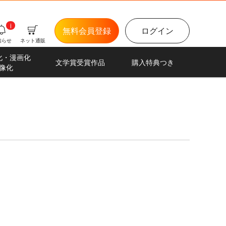
i
無料会員登録
ログイン
知らせ
ネット通販
化・漫画化
文学賞受賞作品
購入特典つき
像化