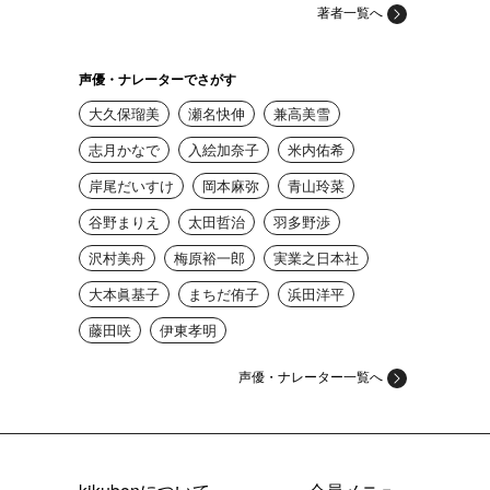
著者一覧へ
声優・ナレーターでさがす
大久保瑠美
瀬名快伸
兼高美雪
志月かなで
入絵加奈子
米内佑希
岸尾だいすけ
岡本麻弥
青山玲菜
谷野まりえ
太田哲治
羽多野渉
沢村美舟
梅原裕一郎
実業之日本社
大本眞基子
まちだ侑子
浜田洋平
藤田咲
伊東孝明
声優・ナレーター一覧へ