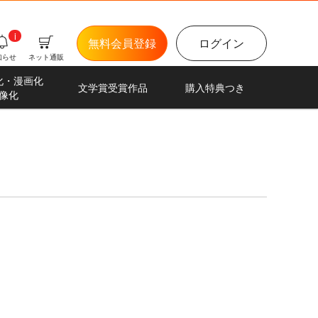
i
無料会員登録
ログイン
知らせ
ネット通販
化・漫画化
文学賞受賞作品
購入特典つき
像化