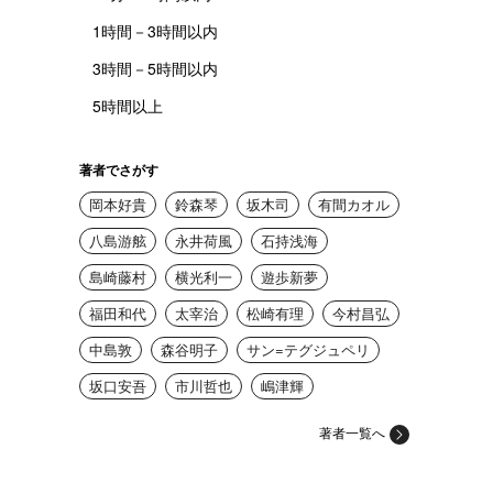
1時間－3時間以内
3時間－5時間以内
5時間以上
著者でさがす
岡本好貴
鈴森琴
坂木司
有間カオル
八島游舷
永井荷風
石持浅海
島崎藤村
横光利一
遊歩新夢
福田和代
太宰治
松崎有理
今村昌弘
中島敦
森谷明子
サン=テグジュペリ
坂口安吾
市川哲也
嶋津輝
著者一覧へ