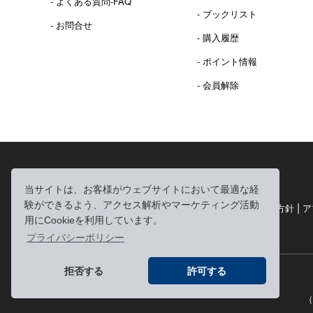
- よくある質問-FAQ
- ブックリスト
- お問合せ
- 購入履歴
- ポイント情報
- 会員解除
2016年 熊本地震 義捐金 チャリティ販売ご報告
当サイトは、お客様がウェブサイトにおいて最適な経
験ができるよう、アクセス解析やマーケティング活動
|
|
|
利用規約
個人情報の取り扱いについて
個人情報保護方針
ア
用にCookieを利用しています。
|
特定商取引法に基づく表記
お問い合わせ
プライバシーポリシー
拒否する
許可する
（