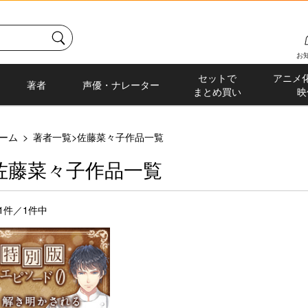
お
セットで
アニメ
著者
声優・ナレーター
まとめ買い
映
ーム
>
著者一覧
>
佐藤菜々子作品一覧
佐藤菜々子作品一覧
-1件／1件中