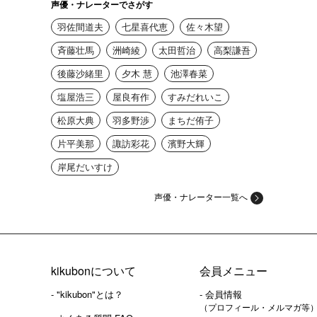
声優・ナレーターでさがす
羽佐間道夫
七星喜代恵
佐々木望
斉藤壮馬
洲崎綾
太田哲治
高梨謙吾
後藤沙緒里
夕木 慧
池澤春菜
塩屋浩三
屋良有作
すみだれいこ
松原大典
羽多野渉
まちだ侑子
片平美那
諏訪彩花
濱野大輝
岸尾だいすけ
声優・ナレーター一覧へ
kikubonについて
会員メニュー
- "kikubon"とは？
- 会員情報
（プロフィール・メルマガ等