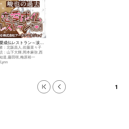
恋愛成仏レストラン～涙に効く魔法のレシピ～ 特別版『エピソード０「ゼロ」』
者：
北阪昌人
,
佐藤菜々子
読：
山下大輝
,
岡本麻弥
,
西
知道
,
藤田咲
,
梅原裕一
,
Lynn
1