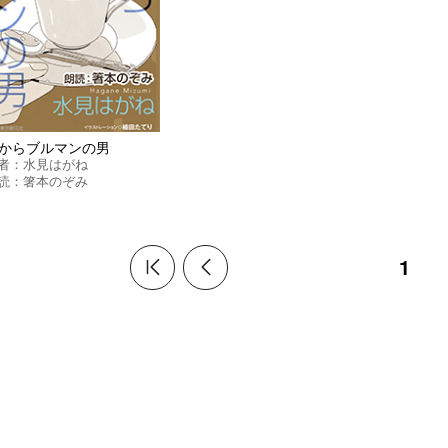
からブルマンの男
者：
水見はがね
読：
箸本のぞみ
1