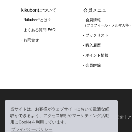
kikubonについて
会員メニュー
- "kikubon"とは？
- 会員情報
（プロフィール・メルマガ等
- よくある質問-FAQ
- ブックリスト
- お問合せ
- 購入履歴
- ポイント情報
- 会員解除
2016年 熊本地震 義捐金 チャリティ販売ご報告
当サイトは、お客様がウェブサイトにおいて最適な経
験ができるよう、アクセス解析やマーケティング活動
|
|
|
利用規約
個人情報の取り扱いについて
個人情報保護方針
ア
用にCookieを利用しています。
|
特定商取引法に基づく表記
お問い合わせ
プライバシーポリシー