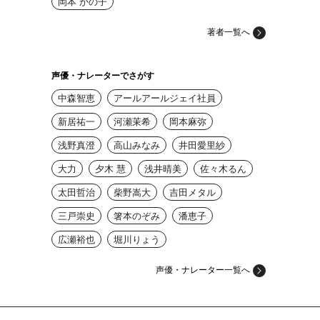
岡本 かの子
著者一覧へ
声優・ナレーターでさがす
中森智恵
アールアールジェイ社員
新居祐一
河瀬茉希
岡本麻弥
浅野真澄
高山みなみ
井田愛里紗
大力
夕木 慧
浅井晴美
佐々木るん
太田哲治
柴野嵩大
吉田メタル
三戸崇史
箸本のぞみ
潘恵子
広瀬裕也
堀川りょう
声優・ナレーター一覧へ