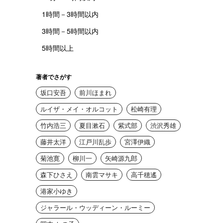
1時間－3時間以内
3時間－5時間以内
5時間以上
著者でさがす
坂口安吾
前川ほまれ
ルイザ・メイ・オルコット
松崎有理
竹内浩三
夏目漱石
紫式部
渋沢秀雄
藤井太洋
江戸川乱歩
宮澤伊織
菊池寛
柳川一
矢崎源九郎
森下ひさえ
南雲マサキ
高千穂遙
港家小ゆき
ジャラール・ウッディーン・ルーミー