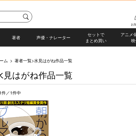
お
セットで
アニメ
著者
声優・ナレーター
まとめ買い
映
ーム
>
著者一覧
>
水見はがね作品一覧
水見はがね作品一覧
-1件／1件中