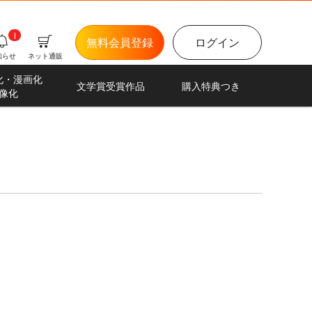
i
無料会員登録
ログイン
知らせ
ネット通販
化・漫画化
文学賞受賞作品
購入特典つき
像化