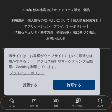
2016年 熊本地震 義捐金 チャリティ販売ご報告
|
|
|
利用規約
個人情報の取り扱いについて
個人情報保護方針
|
アプリケーション・プライバシーポリシー
|
|
情報セキュリティ基本方針
特定商取引法に基づく表記
お問い合わせ
当サイトは、お客様がウェブサイトにおいて最適な経
© RRJ Inc.
験ができるよう、アクセス解析やマーケティング活動
（kikubon/キクボン/きく本/きくほん/キクホン）は
用にCookieを利用しています。
株式会社RRJの登録商標です。
プライバシーポリシー
※当サイトへのリンクは、どうぞご自由にお貼りください
拒否する
許可する
ホーム
作品一覧
無料
ブックリスト
さがす