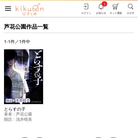
i
ログイン
お知らせ
ネット通販
さがす
芦花公園作品一覧
1-1件／1件中
とらすの子
著者：
芦花公園
朗読：
浅井晴美