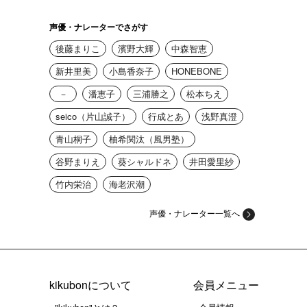
声優・ナレーターでさがす
後藤まりこ
濱野大輝
中森智恵
新井里美
小島香奈子
HONEBONE
－
潘恵子
三浦勝之
松本ちえ
seico（片山誠子）
行成とあ
浅野真澄
青山桐子
柚希関汰（風男塾）
谷野まりえ
葵シャルドネ
井田愛里紗
竹内栄治
海老沢潮
声優・ナレーター一覧へ
kikubonについて
会員メニュー