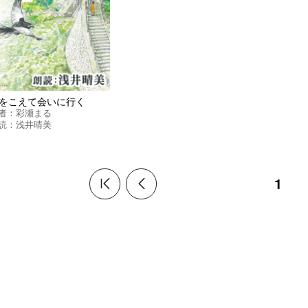
をこえて会いに行く
者：
彩瀬まる
読：
浅井晴美
1