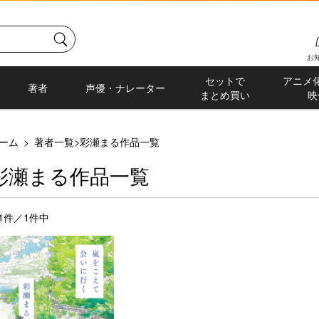
お
セットで
アニメ
著者
声優・ナレーター
まとめ買い
映
ーム
>
著者一覧
>
彩瀬まる作品一覧
彩瀬まる作品一覧
-1件／1件中