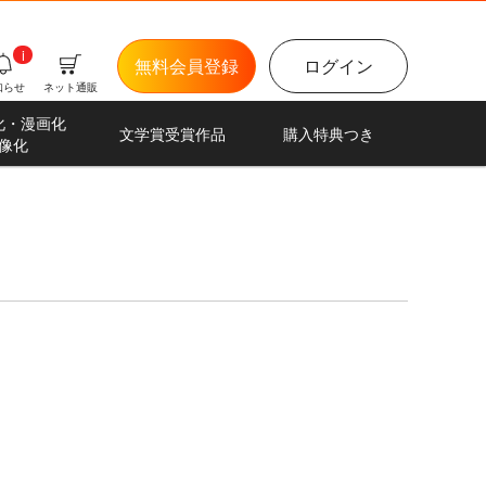
i
無料会員登録
ログイン
知らせ
ネット通販
化・漫画化
文学賞受賞作品
購入特典つき
像化