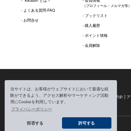
- "kikubon"とは？
- 会員情報
（プロフィール・メルマガ等
- よくある質問-FAQ
- ブックリスト
- お問合せ
- 購入履歴
- ポイント情報
- 会員解除
2016年 熊本地震 義捐金 チャリティ販売ご報告
当サイトは、お客様がウェブサイトにおいて最適な経
験ができるよう、アクセス解析やマーケティング活動
|
|
|
利用規約
個人情報の取り扱いについて
個人情報保護方針
ア
用にCookieを利用しています。
|
特定商取引法に基づく表記
お問い合わせ
プライバシーポリシー
拒否する
許可する