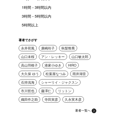
1時間－3時間以内
3時間－5時間以内
5時間以上
著者でさがす
永井荷風
廣嶋玲子
秋梨惟喬
山口未桜
アン・レッキー
山口敏太郎
高山羽根子
港家小ゆき
HIRO
大久保 ゆう
松葉屋なつみ
雨井湖音
石持浅海
シャーリイ・ジャクスン
市川哲也
藤澤仁
リットン
織田作之助
寺田寅彦
久永実木彦
著者一覧へ