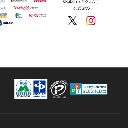
kikubon（キクボン）
公式SNS