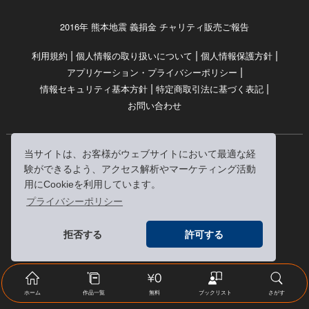
2016年 熊本地震 義捐金 チャリティ販売ご報告
|
|
|
利用規約
個人情報の取り扱いについて
個人情報保護方針
|
アプリケーション・プライバシーポリシー
|
|
情報セキュリティ基本方針
特定商取引法に基づく表記
お問い合わせ
当サイトは、お客様がウェブサイトにおいて最適な経
© RRJ Inc.
験ができるよう、アクセス解析やマーケティング活動
（kikubon/キクボン/きく本/きくほん/キクホン）は
用にCookieを利用しています。
株式会社RRJの登録商標です。
プライバシーポリシー
※当サイトへのリンクは、どうぞご自由にお貼りください
拒否する
許可する
ホーム
作品一覧
無料
ブックリスト
さがす