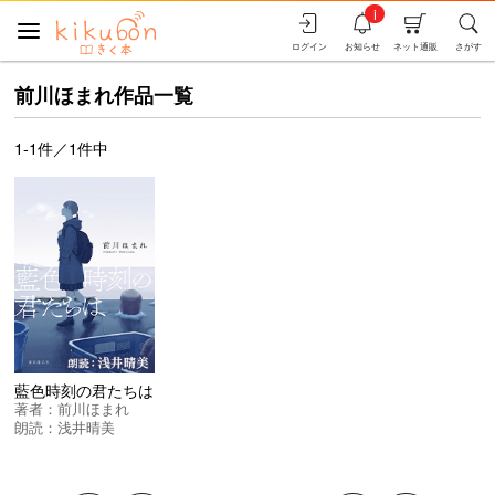
i
ログイン
お知らせ
ネット通販
さがす
前川ほまれ作品一覧
1-1件／1件中
藍色時刻の君たちは
著者：
前川ほまれ
朗読：
浅井晴美