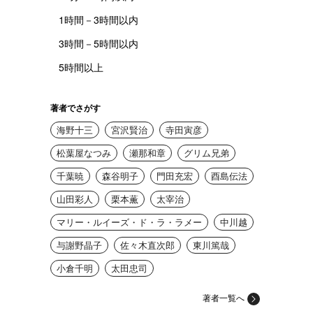
1時間－3時間以内
3時間－5時間以内
5時間以上
著者でさがす
海野十三
宮沢賢治
寺田寅彦
松葉屋なつみ
瀬那和章
グリム兄弟
千葉暁
森谷明子
門田充宏
酉島伝法
山田彩人
栗本薫
太宰治
マリー・ルイーズ・ド・ラ・ラメー
中川越
与謝野晶子
佐々木直次郎
東川篤哉
小倉千明
太田忠司
著者一覧へ