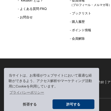
- "kikubon"とは？
- 会員情報
（プロフィール・メルマガ等
- よくある質問-FAQ
- ブックリスト
- お問合せ
- 購入履歴
- ポイント情報
- 会員解除
2016年 熊本地震 義捐金 チャリティ販売ご報告
当サイトは、お客様がウェブサイトにおいて最適な経
験ができるよう、アクセス解析やマーケティング活動
|
|
|
利用規約
個人情報の取り扱いについて
個人情報保護方針
ア
用にCookieを利用しています。
|
特定商取引法に基づく表記
お問い合わせ
プライバシーポリシー
拒否する
許可する