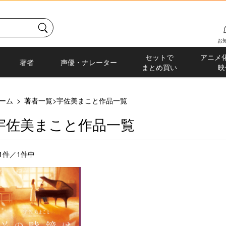
お
セットで
アニメ
著者
声優・ナレーター
まとめ買い
映
ーム
>
著者一覧
>
宇佐美まこと作品一覧
宇佐美まこと作品一覧
-1件／1件中