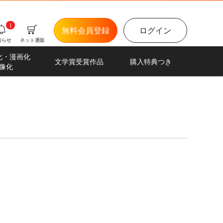
i
無料会員登録
ログイン
知らせ
ネット通販
化・漫画化
文学賞受賞作品
購入特典つき
像化