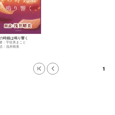
の時鐘は鳴り響く
者：
宇佐美まこと
読：
浅井晴美
1