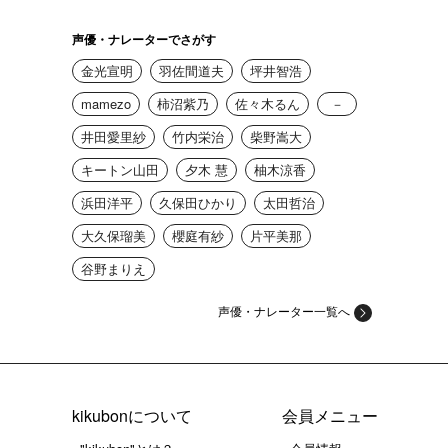
声優・ナレーターでさがす
金光宣明
羽佐間道夫
坪井智浩
mamezo
柿沼紫乃
佐々木るん
－
井田愛里紗
竹内栄治
柴野嵩大
キートン山田
夕木 慧
柚木涼香
浜田洋平
久保田ひかり
太田哲治
大久保瑠美
櫻庭有紗
片平美那
谷野まりえ
声優・ナレーター一覧へ
kikubonについて
会員メニュー