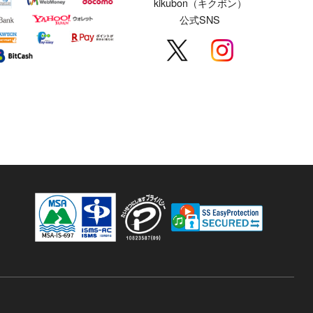
kikubon（キクボン）
公式SNS