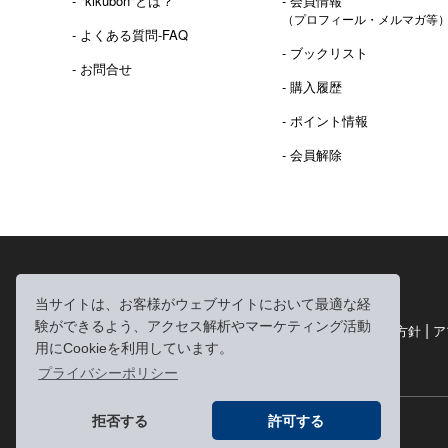
- "kikubon"とは？
- 会員情報
（プロフィール・メルマガ等
- よくある質問-FAQ
- ブックリスト
- お問合せ
- 購入履歴
- ポイント情報
- 会員解除
2016年 熊本地震 義捐金 チャリティ販売ご報告
当サイトは、お客様がウェブサイトにおいて最適な経
験ができるよう、アクセス解析やマーケティング活動
|
|
|
利用規約
個人情報の取り扱いについて
個人情報保護方針
ア
用にCookieを利用しています。
|
特定商取引法に基づく表記
お問い合わせ
プライバシーポリシー
拒否する
許可する