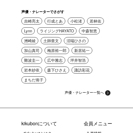
声優・ナレーターでさがす
吉崎亮太
行成とあ
小松渚
若林佑
Lynn
ライジングHAYATO
中森智恵
洲崎綾
土師亜文
沼端ひさの
加山真司
梅原裕一郎
新居祐一
難波圭一
広中雅志
坪井智浩
岩本紗依
森下ひさえ
諏訪彩花
まちだ侑子
声優・ナレーター一覧へ
kikubonについて
会員メニュー