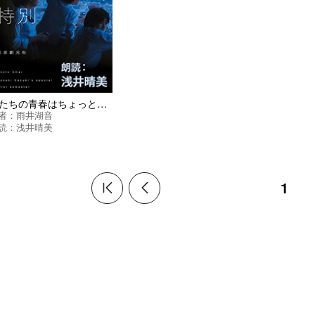
僕たちの青春はちょっとだけ特別
者：
雨井湖音
読：
浅井晴美
1