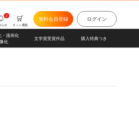
i
無料会員登録
ログイン
知らせ
ネット通販
化・漫画化
文学賞受賞作品
購入特典つき
像化