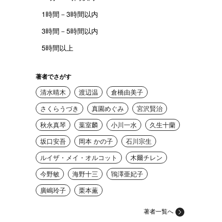
1時間－3時間以内
3時間－5時間以内
5時間以上
著者でさがす
清水晴木
渡辺温
倉橋由美子
さくらうづき
真園めぐみ
宮沢賢治
秋永真琴
葉室麟
小川一水
久生十蘭
坂口安吾
岡本 かの子
石川宗生
ルイザ・メイ・オルコット
木爾チレン
今野敏
海野十三
鴇澤亜妃子
廣嶋玲子
栗本薫
著者一覧へ