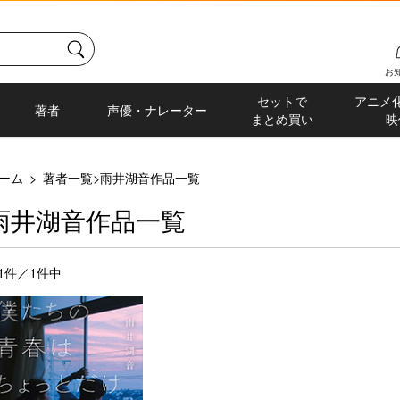
お
セットで
アニメ
著者
声優・ナレーター
まとめ買い
映
ーム
>
著者一覧
>
雨井湖音作品一覧
雨井湖音作品一覧
-1件／1件中