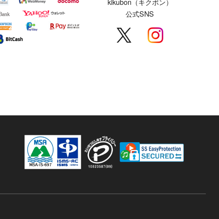
kikubon（キクボン）
公式SNS