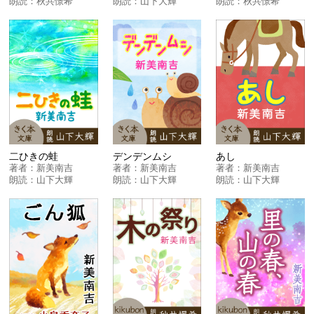
朗読：
秋共憬希
朗読：
山下大輝
朗読：
秋共憬希
二ひきの蛙
デンデンムシ
あし
著者：
新美南吉
著者：
新美南吉
著者：
新美南吉
朗読：
山下大輝
朗読：
山下大輝
朗読：
山下大輝