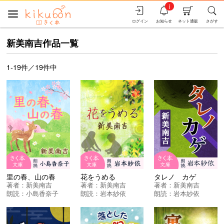
i
ログイン
お知らせ
ネット通販
さがす
新美南吉作品一覧
1-19件／19件中
里の春、山の春
花をうめる
タレノ カゲ
著者：
新美南吉
著者：
新美南吉
著者：
新美南吉
朗読：
小島香奈子
朗読：
岩本紗依
朗読：
岩本紗依