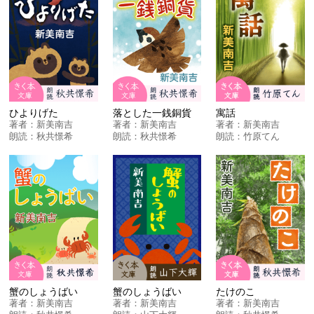
ひよりげた
落とした一銭銅貨
寓話
著者：
新美南吉
著者：
新美南吉
著者：
新美南吉
朗読：
秋共憬希
朗読：
秋共憬希
朗読：
竹原てん
蟹のしょうばい
蟹のしょうばい
たけのこ
著者：
新美南吉
著者：
新美南吉
著者：
新美南吉