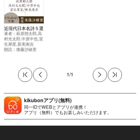
近現代日本名詩５選
著者：
萩原朔太郎
,
高
村光太郎
,
中原中也
,
室
生犀星
,
新美南吉
朗読：
後藤沙緒里
1/1
kikubonアプリ(無料)
同一IDでWEBとアプリが連携！
アプリ（無料）でもお楽しみいただけます。