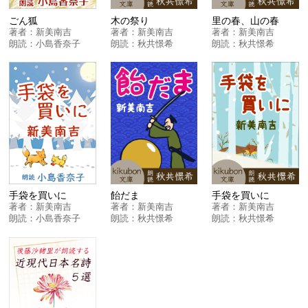
ごん狐
木の祭り
里の春、山の春
著者：
新美南吉
著者：
新美南吉
著者：
新美南吉
朗読：
小島香奈子
朗読：
秋共憬希
朗読：
秋共憬希
手袋を買いに
飴だま
手袋を買いに
著者：
新美南吉
著者：
新美南吉
著者：
新美南吉
朗読：
小島香奈子
朗読：
秋共憬希
朗読：
秋共憬希