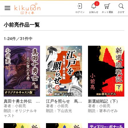
i
ログイン
お知らせ
ネット通販
さがす
小前亮作品一覧
1-24件／31件中
真田十勇士外伝 忍び里の兄弟
江戸を照らせ 蔦屋重三郎の挑戦
新選組戦記（下）
著者：
小前亮
著者：
小前亮
著者：
小前亮
朗読：
オリジナルキ
朗読：
下山吉光
朗読：
箸本のぞみ
ャスト