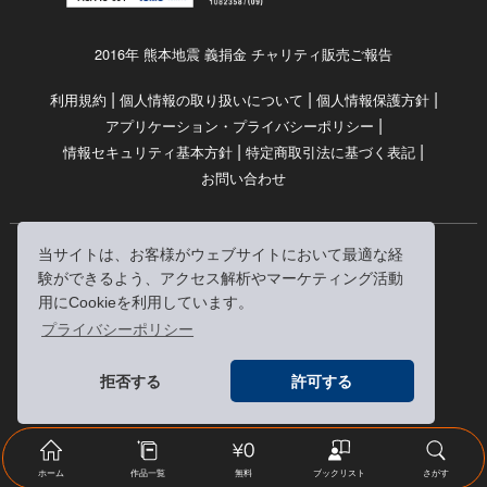
2016年 熊本地震 義捐金 チャリティ販売ご報告
|
|
|
利用規約
個人情報の取り扱いについて
個人情報保護方針
|
アプリケーション・プライバシーポリシー
|
|
情報セキュリティ基本方針
特定商取引法に基づく表記
お問い合わせ
当サイトは、お客様がウェブサイトにおいて最適な経
© RRJ Inc.
験ができるよう、アクセス解析やマーケティング活動
（kikubon/キクボン/きく本/きくほん/キクホン）は
用にCookieを利用しています。
株式会社RRJの登録商標です。
プライバシーポリシー
※当サイトへのリンクは、どうぞご自由にお貼りください
拒否する
許可する
ホーム
作品一覧
無料
ブックリスト
さがす