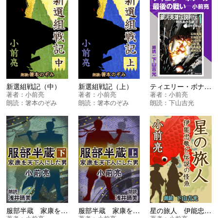
新選組戦記（中）
新選組戦記（上）
ティエリー・ボナール最後の戦い ＜銀河英雄伝説列伝〈１〉晴れあがる銀河＞
著者：
小前亮
著者：
小前亮
著者：
小前亮
朗読：
箸本のぞみ
朗読：
箸本のぞみ
朗読：
下山吉光
服部半蔵 家康を天下人にした男＜下＞
服部半蔵 家康を天下人にした男＜上＞
星の旅人 伊能忠敬と伝説の怪魚