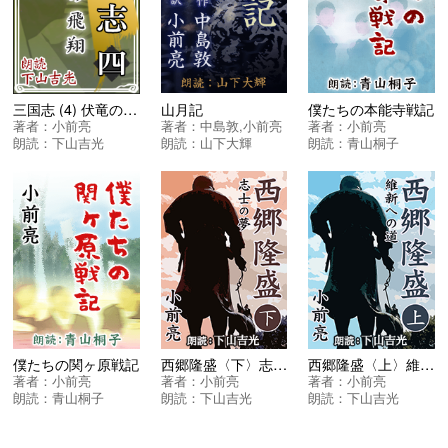
山月記
僕たちの本能寺戦記
三国志 (4) 伏竜の飛翔
著者：
中島敦
,
小前亮
著者：
小前亮
著者：
小前亮
朗読：
山下大輝
朗読：
青山桐子
朗読：
下山吉光
僕たちの関ヶ原戦記
西郷隆盛〈下〉志士の夢
西郷隆盛〈上〉維新への道
著者：
小前亮
著者：
小前亮
著者：
小前亮
朗読：
青山桐子
朗読：
下山吉光
朗読：
下山吉光