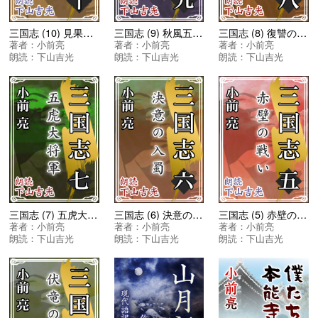
三国志 (10) 見果てぬ夢
三国志 (9) 秋風五丈原
三国志 (8) 復讐の東征
著者：
小前亮
著者：
小前亮
著者：
小前亮
朗読：
下山吉光
朗読：
下山吉光
朗読：
下山吉光
三国志 (7) 五虎大将軍
三国志 (6) 決意の入蜀
三国志 (5) 赤壁の戦い
著者：
小前亮
著者：
小前亮
著者：
小前亮
朗読：
下山吉光
朗読：
下山吉光
朗読：
下山吉光