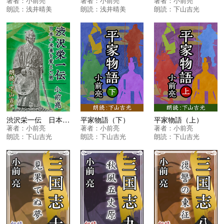
著者：
小前亮
著者：
小前亮
著者：
小前亮
朗読：
浅井晴美
朗読：
浅井晴美
朗読：
下山吉光
渋沢栄一伝 日本の未来を変えた男
平家物語（下）
平家物語（上）
著者：
小前亮
著者：
小前亮
著者：
小前亮
朗読：
下山吉光
朗読：
下山吉光
朗読：
下山吉光