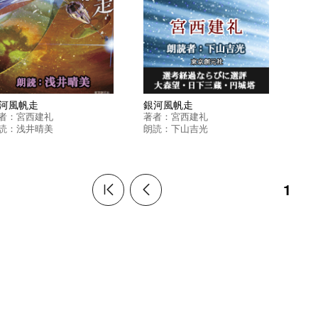
河風帆走
銀河風帆走
者：
宮西建礼
著者：
宮西建礼
読：
浅井晴美
朗読：
下山吉光
1