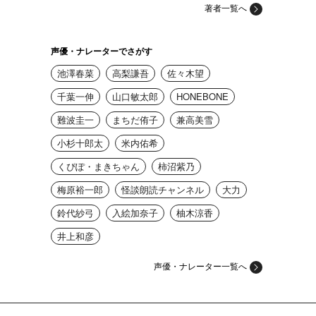
著者一覧へ
声優・ナレーターでさがす
池澤春菜
高梨謙吾
佐々木望
千葉一伸
山口敏太郎
HONEBONE
難波圭一
まちだ侑子
兼高美雪
小杉十郎太
米内佑希
くぴぽ・まきちゃん
柿沼紫乃
梅原裕一郎
怪談朗読チャンネル
大力
鈴代紗弓
入絵加奈子
柚木涼香
井上和彦
声優・ナレーター一覧へ