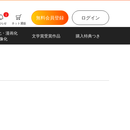
i
無料会員登録
ログイン
知らせ
ネット通販
化・漫画化
文学賞受賞作品
購入特典つき
像化