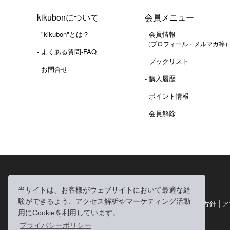
kikubonについて
会員メニュー
- "kikubon"とは？
- 会員情報
（プロフィール・メルマガ等
- よくある質問-FAQ
- ブックリスト
- お問合せ
- 購入履歴
- ポイント情報
- 会員解除
2016年 熊本地震 義捐金 チャリティ販売ご報告
当サイトは、お客様がウェブサイトにおいて最適な経
験ができるよう、アクセス解析やマーケティング活動
|
|
|
利用規約
個人情報の取り扱いについて
個人情報保護方針
ア
用にCookieを利用しています。
|
特定商取引法に基づく表記
お問い合わせ
プライバシーポリシー