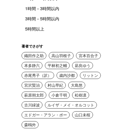
1時間－3時間以内
3時間－5時間以内
5時間以上
著者でさがす
織田作之助
高山羽根子
宮本百合子
本多静六
平林初之輔
凪良ゆう
赤尾秀子（訳）
歳内沙都
リットン
宮沢賢治
村山早紀
大島悠
萩原朔太郎
小倉千明
松樹凛
古川緑波
ルイザ・メイ・オルコット
エドガー・アラン・ポー
山口未桜
森鴎外