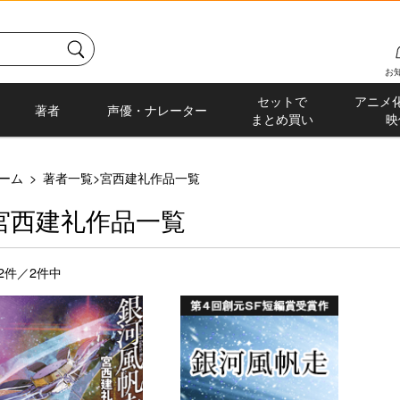
お
セットで
アニメ
著者
声優・ナレーター
まとめ買い
映
ーム
>
著者一覧
>
宮西建礼作品一覧
宮西建礼作品一覧
-2件／2件中