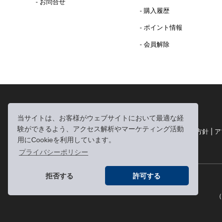
- お問合せ
- 購入履歴
- ポイント情報
- 会員解除
2016年 熊本地震 義捐金 チャリティ販売ご報告
当サイトは、お客様がウェブサイトにおいて最適な経
験ができるよう、アクセス解析やマーケティング活動
|
|
|
利用規約
個人情報の取り扱いについて
個人情報保護方針
ア
用にCookieを利用しています。
|
特定商取引法に基づく表記
お問い合わせ
プライバシーポリシー
拒否する
許可する
（