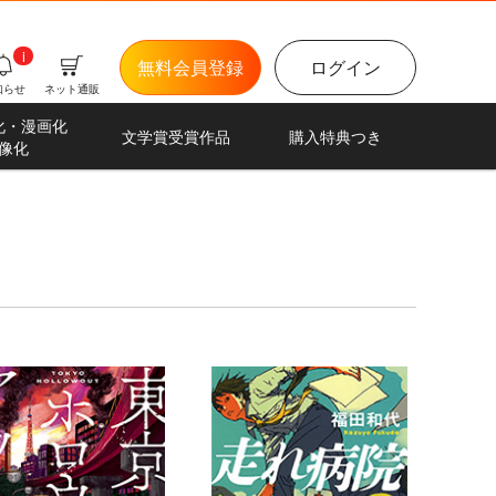
i
無料会員登録
ログイン
知らせ
ネット通販
化・漫画化
文学賞受賞作品
購入特典つき
像化