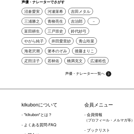
声優・ナレーターでさがす
沼倉愛実
河瀬茉希
吉田メタル
三浦勝之
青柳亮生
吉治郎
－
富田耕生
三戸崇史
鈴代紗弓
やがら純子
井田愛里紗
青山玲菜
海老沢潮
箸本のぞみ
後藤まりこ
疋田涼子
若林佑
橋満克文
広瀬裕也
声優・ナレーター一覧へ
kikubonについて
会員メニュー
- "kikubon"とは？
- 会員情報
（プロフィール・メルマガ等
- よくある質問-FAQ
- ブックリスト