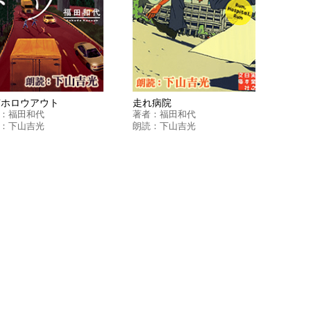
京ホロウアウト
走れ病院
：
福田和代
著者：
福田和代
：
下山吉光
朗読：
下山吉光