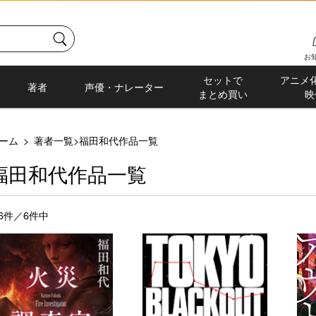
お
セットで
アニメ
著者
声優・ナレーター
まとめ買い
映
ーム
>
著者一覧
>
福田和代作品一覧
福田和代作品一覧
-6件／6件中