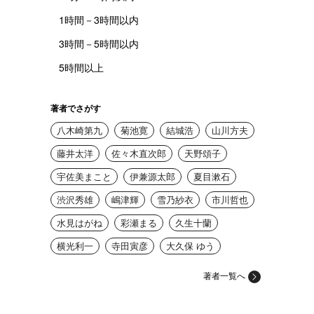
1時間－3時間以内
3時間－5時間以内
5時間以上
著者でさがす
八木崎第九
菊池寛
結城浩
山川方夫
藤井太洋
佐々木直次郎
天野頌子
宇佐美まこと
伊兼源太郎
夏目漱石
渋沢秀雄
嶋津輝
雪乃紗衣
市川哲也
水見はがね
彩瀬まる
久生十蘭
横光利一
寺田寅彦
大久保 ゆう
著者一覧へ