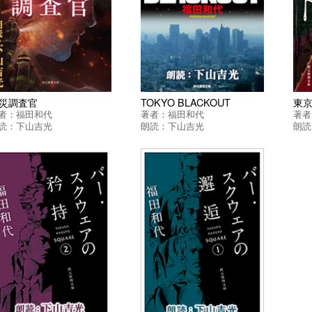
災調査官
TOKYO BLACKOUT
東
者：
福田和代
著者：
福田和代
著者
読：
下山吉光
朗読：
下山吉光
朗読