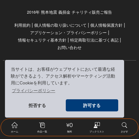
2016年 熊本地震 義捐金 チャリティ販売ご報告
|
|
|
利用規約
個人情報の取り扱いについて
個人情報保護方針
|
アプリケーション・プライバシーポリシー
|
|
情報セキュリティ基本方針
特定商取引法に基づく表記
お問い合わせ
当サイトは、お客様がウェブサイトにおいて最適な経
© RRJ Inc.
験ができるよう、アクセス解析やマーケティング活動
（kikubon/キクボン/きく本/きくほん/キクホン）は
用にCookieを利用しています。
株式会社RRJの登録商標です。
プライバシーポリシー
※当サイトへのリンクは、どうぞご自由にお貼りください
拒否する
許可する
ホーム
作品一覧
無料
ブックリスト
さがす