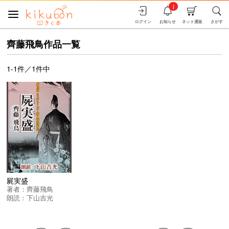
i
ログイン
お知らせ
ネット通販
さがす
齊藤飛鳥作品一覧
1-1件／1件中
屍実盛
著者：
齊藤飛鳥
朗読：
下山吉光