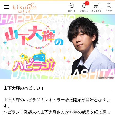
i
ログイン
お知らせ
ネット通販
さがす
山下大輝のハピラジ！
山下大輝のハピラジ！レギュラー放送開始が開始となりま
す。
ハピラジ！発起人の山下大輝さんが12年の歳月を経て戻っ