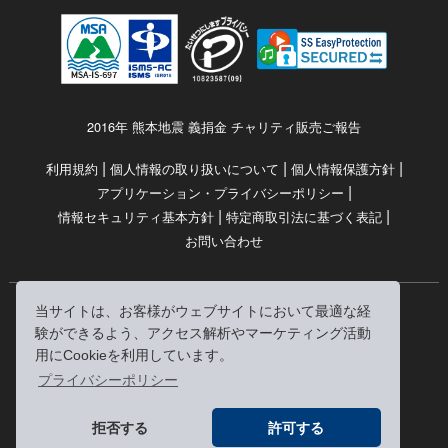
2016年 熊本地震 義捐金 チャリティ販売ご報告
|
|
|
利用規約
個人情報の取り扱いについて
個人情報保護方針
|
アプリケーション・プライバシーポリシー
|
|
情報セキュリティ基本方針
特定商取引法に基づく表記
お問い合わせ
当サイトは、お客様がウェブサイトにおいて最適な経
© RRJ Inc.
験ができるよう、アクセス解析やマーケティング活動
（kikubon/キクボン/きく本/きくほん/キクホン）は
用にCookieを利用しています。
株式会社RRJの登録商標です。
プライバシーポリシー
※当サイトへのリンクは、どうぞご自由にお貼りください
拒否する
許可する