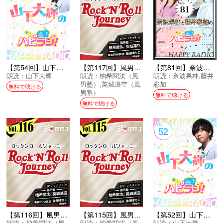
【第54回】山下大輝のハピラジ！
【第117回】風男塾のRock’N’Roll Journey
【第81回】奈波果林と藤井彩加のハピラジ！
朗読：
山下大輝
朗読：
柚希関汰（風
朗読：
奈波果林
,
藤井
男塾）
,
英城凛空（風
彩加
無料で聴ける
男塾）
無料で聴ける
無料で聴ける
【第116回】風男塾のRock’N’Roll Journey
【第115回】風男塾のRock’N’Roll Journey
【第52回】山下大輝のハピラジ！
朗読：
柚希関汰（風
朗読：
柚希関汰（風
朗読：
山下大輝