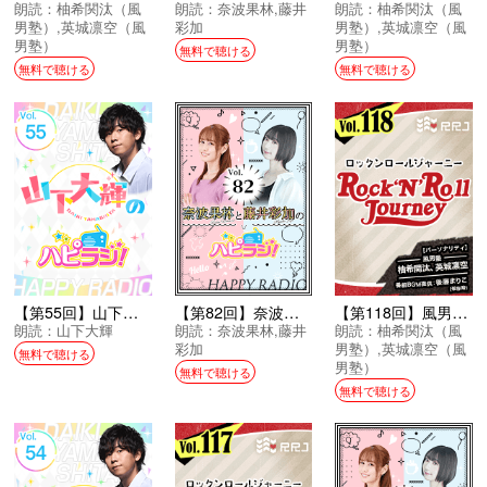
朗読：
柚希関汰（風
朗読：
奈波果林
,
藤井
朗読：
柚希関汰（風
男塾）
,
英城凛空（風
彩加
男塾）
,
英城凛空（風
男塾）
男塾）
無料で聴ける
無料で聴ける
無料で聴ける
【第55回】山下大輝のハピラジ！
【第82回】奈波果林と藤井彩加のハピラジ！
【第118回】風男塾のRock’N’Roll Journey
朗読：
山下大輝
朗読：
奈波果林
,
藤井
朗読：
柚希関汰（風
彩加
男塾）
,
英城凛空（風
無料で聴ける
男塾）
無料で聴ける
無料で聴ける