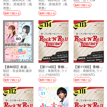
男塾）
,
英城凛空（風
男塾）
,
英城凛空（風
無料で聴ける
男塾）
男塾）
無料で聴ける
無料で聴ける
【第80回】奈波果林と藤井彩加のハピラジ！
【第114回】青柳亮生とライジングHAYATOのRock’N’Roll Journey
【第113回】青柳亮生とライジングHAYATOのRock’N’Roll Journey
朗読：
奈波果林
,
藤井
朗読：
青柳亮生
,
ライ
朗読：
青柳亮生
,
ライ
彩加
ジングHAYATO
ジングHAYATO
無料で聴ける
無料で聴ける
無料で聴ける