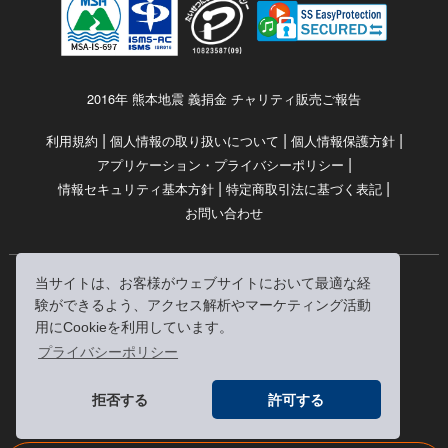
2016年 熊本地震 義捐金 チャリティ販売ご報告
|
|
|
利用規約
個人情報の取り扱いについて
個人情報保護方針
|
アプリケーション・プライバシーポリシー
|
|
情報セキュリティ基本方針
特定商取引法に基づく表記
お問い合わせ
当サイトは、お客様がウェブサイトにおいて最適な経
© RRJ Inc.
験ができるよう、アクセス解析やマーケティング活動
（kikubon/キクボン/きく本/きくほん/キクホン）は
用にCookieを利用しています。
株式会社RRJの登録商標です。
プライバシーポリシー
※当サイトへのリンクは、どうぞご自由にお貼りください
拒否する
許可する