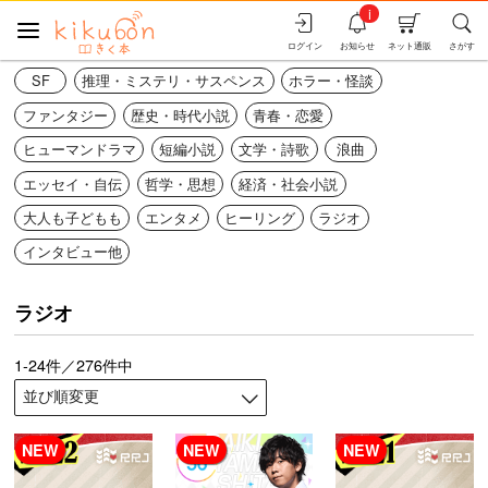
i
ログイン
お知らせ
ネット通販
さがす
SF
推理・ミステリ・サスペンス
ホラー・怪談
ファンタジー
歴史・時代小説
青春・恋愛
ヒューマンドラマ
短編小説
文学・詩歌
浪曲
エッセイ・自伝
哲学・思想
経済・社会小説
大人も子どもも
エンタメ
ヒーリング
ラジオ
インタビュー他
ラジオ
1-24件／276件中
NEW
NEW
NEW