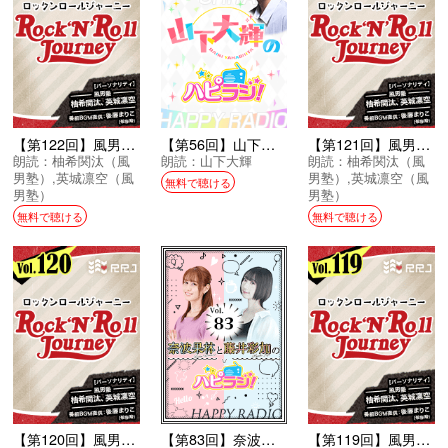
【第122回】風男塾のRock’N’Roll Journey
【第56回】山下大輝のハピラジ！
【第121回】風男塾のRock’N’Roll Journey
朗読：
柚希関汰（風
朗読：
山下大輝
朗読：
柚希関汰（風
男塾）
,
英城凛空（風
男塾）
,
英城凛空（風
無料で聴ける
男塾）
男塾）
無料で聴ける
無料で聴ける
【第120回】風男塾のRock’N’Roll Journey
【第83回】奈波果林と藤井彩加のハピラジ！
【第119回】風男塾のRock’N’Roll Journey