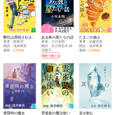
弊社は買収されました！ 総務部・真柴さん最後のお仕事
ある夜の星たちの話
たまごの旅人
著者：
額賀澪
著者：
小川未明
著者：
近藤史恵
朗読：
浅井晴美
朗読：
古川登志夫
,
柿
朗読：
浅井晴美
価格：
2,500pt
沼紫乃
価格：
2,000pt
無料で聴ける
黄昏時の魔女
雲雀坂の魔法使い
哀を飲む