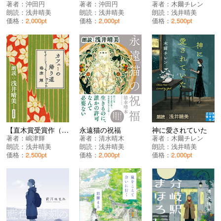
著者：
沖田円
著者：
沖田円
著者：
木爾チレン
朗読：
浅井晴美
朗読：
浅井晴美
朗読：
浅井晴美
価格：
2,000pt
価格：
2,000pt
価格：
2,500pt
【直木賞受賞作（第174回）】カフェーの帰り道
永遠猫の祝福
神に愛されていた
著者：
嶋津輝
著者：
清水晴木
著者：
木爾チレン
朗読：
浅井晴美
朗読：
浅井晴美
朗読：
浅井晴美
価格：
2,500pt
価格：
2,000pt
価格：
2,000pt