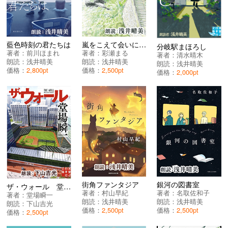
藍色時刻の君たちは
嵐をこえて会いに行く
分岐駅まほろし
著者：
前川ほまれ
著者：
彩瀬まる
著者：
清水晴木
朗読：
浅井晴美
朗読：
浅井晴美
朗読：
浅井晴美
価格：
2,800pt
価格：
2,500pt
価格：
2,000pt
街角ファンタジア
銀河の図書室
ザ・ウォール 堂場瞬一スポーツ小説コレクション
著者：
村山早紀
著者：
名取佐和子
著者：
堂場瞬一
朗読：
浅井晴美
朗読：
浅井晴美
朗読：
下山吉光
価格：
2,500pt
価格：
2,500pt
価格：
2,500pt