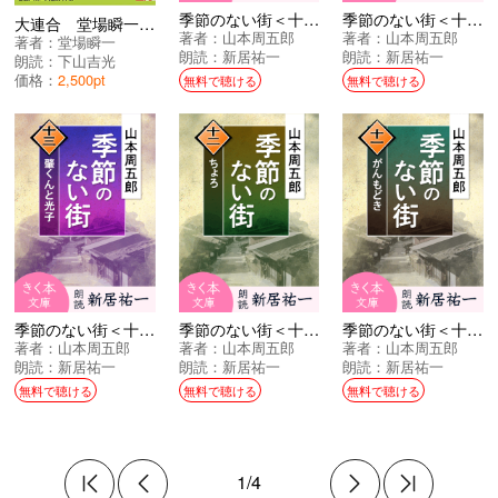
季節のない街＜十五＞たんばさん
季節のない街＜十四＞倹約について
大連合 堂場瞬一スポーツ小説コレクション
著者：
山本周五郎
著者：
山本周五郎
著者：
堂場瞬一
朗読：
新居祐一
朗読：
新居祐一
朗読：
下山吉光
価格：
2,500pt
無料で聴ける
無料で聴ける
季節のない街＜十三＞肇くんと光子
季節のない街＜十二＞ちょろ
季節のない街＜十一＞がんもどき
著者：
山本周五郎
著者：
山本周五郎
著者：
山本周五郎
朗読：
新居祐一
朗読：
新居祐一
朗読：
新居祐一
無料で聴ける
無料で聴ける
無料で聴ける
1/4