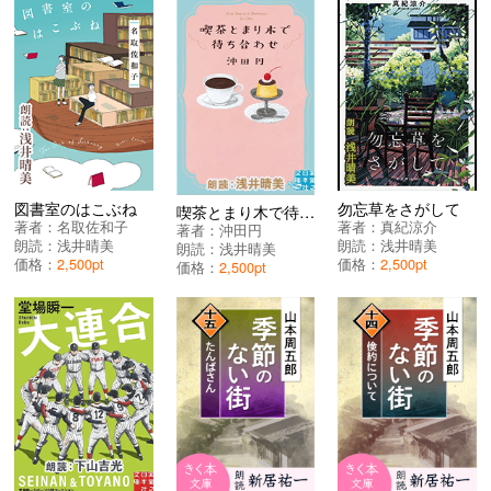
図書室のはこぶね
勿忘草をさがして
喫茶とまり木で待ち合わせ
著者：
名取佐和子
著者：
真紀涼介
著者：
沖田円
朗読：
浅井晴美
朗読：
浅井晴美
朗読：
浅井晴美
価格：
2,500pt
価格：
2,500pt
価格：
2,500pt