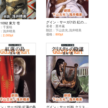
グイン・サーガ(12) 紅の密使
1092 東方 壱
著者：
栗本薫
：
千葉暁
朗読：
下山吉光
,
浅井晴美
：
浅井晴美
価格：
800pt
：
2,000pt
ン・サーガ(9) 紅蓮の島
グイン・サーガ(8) クリスタルの陰謀