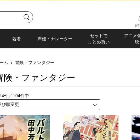
お
セットで
アニメ
著者
声優・ナレーター
まとめ買い
映
ーム
>
冒険・ファンタジー
冒険・ファンタジー
-24件／104件中