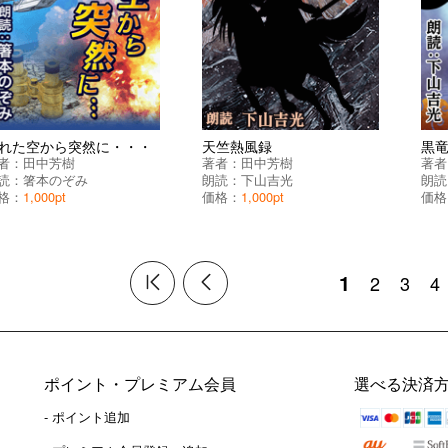
れた空から突然に・・・
天竺熱風録
黒
者：
田中芳樹
著者：
田中芳樹
著者
読：
箸本のぞみ
朗読：
下山吉光
朗読
格：
1,000pt
価格：
1,000pt
価格
1
2
3
4
ポイント・プレミアム会員
選べる決済
- ポイント追加
）