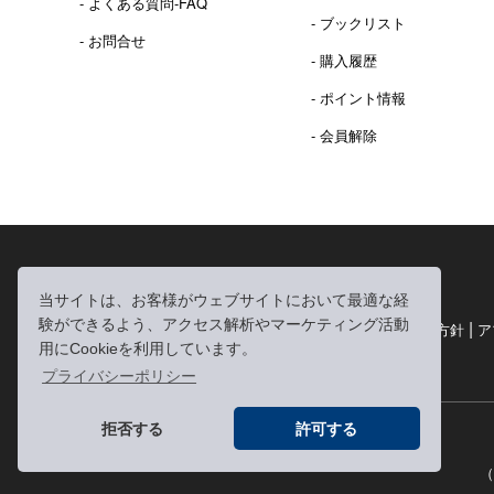
- よくある質問-FAQ
- ブックリスト
- お問合せ
- 購入履歴
- ポイント情報
- 会員解除
2016年 熊本地震 義捐金 チャリティ販売ご報告
当サイトは、お客様がウェブサイトにおいて最適な経
験ができるよう、アクセス解析やマーケティング活動
|
|
|
利用規約
個人情報の取り扱いについて
個人情報保護方針
ア
用にCookieを利用しています。
|
特定商取引法に基づく表記
お問い合わせ
プライバシーポリシー
拒否する
許可する
（