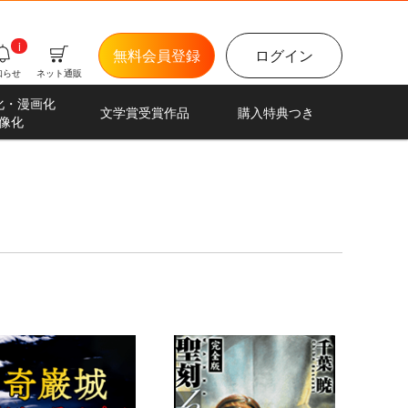
i
無料会員登録
ログイン
知らせ
ネット通販
化・漫画化
文学賞受賞作品
購入特典つき
像化