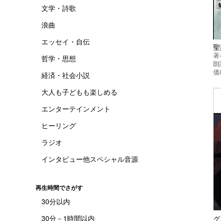
文学・詩歌
浪曲
エッセイ・自伝
聖
著
哲学・思想
朗
価
経済・社会小説
大人も子どもも楽しめる
エンターテインメント
ヒーリング
ラジオ
インタビュー他スペシャル音源
再生時間でさがす
30分以内
30分－1時間以内