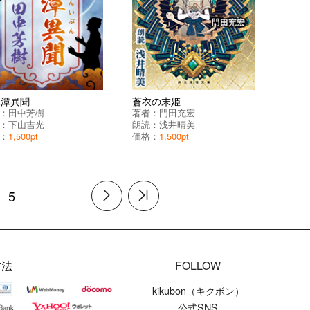
竜潭異聞
蒼衣の末姫
：
田中芳樹
著者：
門田充宏
：
下山吉光
朗読：
浅井晴美
：
1,500pt
価格：
1,500pt
5
方法
FOLLOW
kikubon（キクボン）
公式SNS