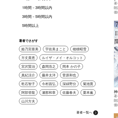
著
1時間－3時間以内
朗
価
3時間－5時間以内
5時間以上
著者でさがす
姫乃宮亜美
宇佐美まこと
穂積昭雪
方丈貴恵
ルイザ・メイ・オルコット
宮沢賢治
森岡浩之
岡本 かの子
真紀涼介
藤井太洋
菅原和也
乾石智子
今村昌弘
深緑野分
菊池寛
神
阿部登龍
瀬那和章
佐藤春夫
栗本薫
著
朗
山川方夫
価
著者一覧へ