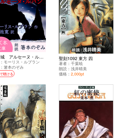
奇巌城 アルセーヌ・ルパン
聖刻1092 東方 四
：
モーリス・ルブラン
著者：
千葉暁
：
箸本のぞみ
朗読：
浅井晴美
価格：
2,000pt
で聴ける