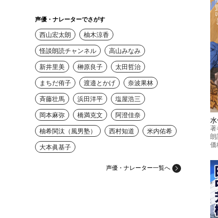
声優・ナレーターでさがす
西山宏太朗
柚木涼香
怪談朗読チャンネル
高山みなみ
新井里美
榊原良子
太田哲治
まちだ侑子
渡邉とかげ
奈波果林
斉藤壮馬
浜田洋平
塩屋浩三
岡本麻弥
橋満克文
阿澄佳奈
水
著
柚希関汰（風男塾）
西村知道
米内佑希
朗
価
大本眞基子
声優・ナレーター一覧へ