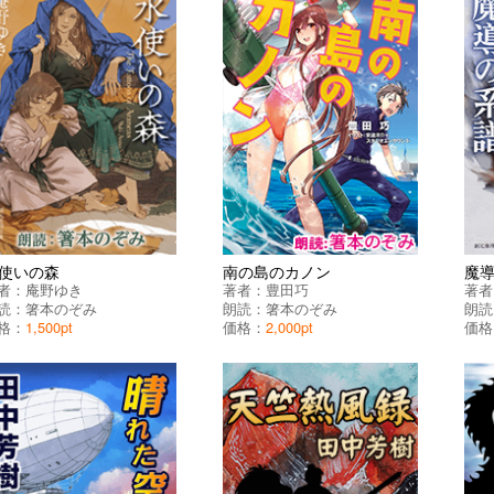
使いの森
南の島のカノン
魔
者：
庵野ゆき
著者：
豊田巧
著者
読：
箸本のぞみ
朗読：
箸本のぞみ
朗読
格：
1,500pt
価格：
2,000pt
価格