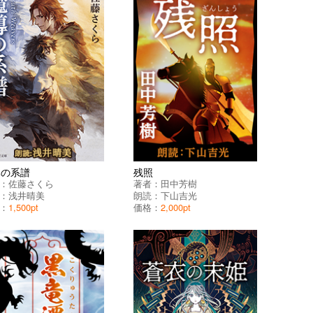
導の系譜
残照
：
佐藤さくら
著者：
田中芳樹
：
浅井晴美
朗読：
下山吉光
：
1,500pt
価格：
2,000pt