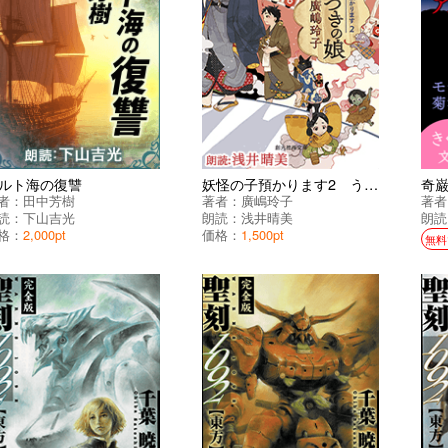
ルト海の復讐
妖怪の子預かります2 うそつきの娘
者：
田中芳樹
著者：
廣嶋玲子
著者
読：
下山吉光
朗読：
浅井晴美
朗読
格：
2,000pt
価格：
1,500pt
無料