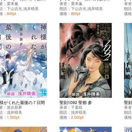
者：
栗本薫
著者：
栗本薫
著者
読：
下山吉光
,
浅井晴美
朗読：
下山吉光
,
浅井晴美
朗読
格：
800pt
価格：
800pt
価格
様がくれた最後の７日間
聖刻1092 聖都 参
聖刻
者：
遊歩新夢
著者：
千葉暁
著者
読：
浅井晴美
朗読：
浅井晴美
朗読
格：
1,500pt
価格：
2,000pt
価格