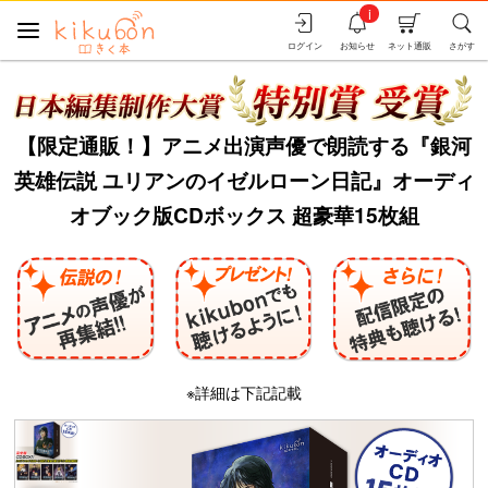
i
ログイン
お知らせ
ネット通販
さがす
【限定通販！】アニメ出演声優で朗読する『銀河
英雄伝説 ユリアンのイゼルローン日記』オーディ
オブック版CDボックス 超豪華15枚組
※詳細は下記記載