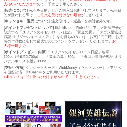
支払いいただきます
ので、予めご了承ください。
転売を目的としたご購入はお断りしております。転売目
[転売について]
的が疑われる際は、
ご注文を受け付けない場合
がございます。
注文取消し・返品・交換対象外です。
[キャンセル・返品について]
既にkikubonで同作品（アニメ出演声優が
[ポイントプレゼントについて]
朗読する「ユリアンのイゼルローン日記」「黄金の翼」「ダゴン星域会
戦記 オリジナルキャスト版」）をお持ちの方には、お支払完了時、お持
ちの作品数に応じて最大3,300ポイントをプレゼントいたします。
お一
人様一度まで
「ユリアンのイゼルローン日記」各章
[ポイントプレゼント内訳]
300pt（全9章2,700pt）、「黄金の翼」300pt、「ダゴン星域会戦記 オリ
ジナルキャスト版」300pt
クレジットカード・WebMoney（ウェブマネー）・アリペ
[支払い方法]
イ国際決済・BitCashををご利用いただけます。
※ポイントはご利用いただけませんので、ご注意ください。