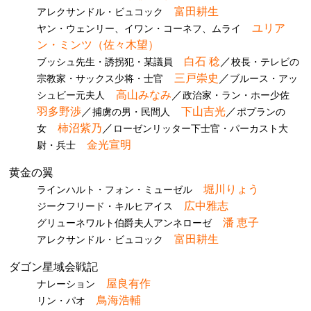
富田耕生
アレクサンドル・ビュコック
ユリア
ヤン・ウェンリー、イワン・コーネフ、ムライ
ン・ミンツ（佐々木望）
白石 稔
／
ブッシュ先生・誘拐犯・某議員
校長・テレビの
三戸崇史
／
宗教家・サックス少将・士官
ブルース・アッ
高山みなみ
／
シュビー元夫人
政治家・ラン・ホー少佐
羽多野渉
／
下山吉光
／
捕虜の男・民間人
ポプランの
柿沼紫乃
／
女
ローゼンリッター下士官・パーカスト大
金光宣明
尉・兵士
黄金の翼
堀川りょう
ラインハルト・フォン・ミューゼル
広中雅志
ジークフリード・キルヒアイス
潘 恵子
グリューネワルト伯爵夫人アンネローゼ
富田耕生
アレクサンドル・ビュコック
ダゴン星域会戦記
屋良有作
ナレーション
鳥海浩輔
リン・パオ