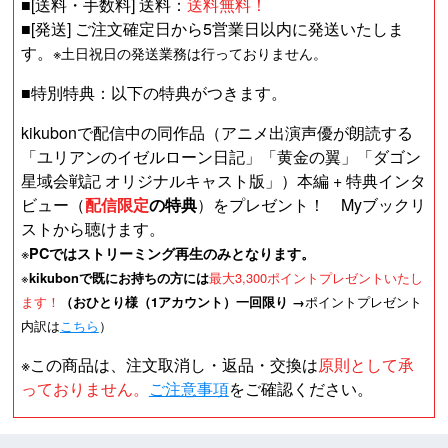
■[送料・手数料] 送料：
送料無料！
■[発送] ご注文確定日から5営業日以内に発送いたしま
す。
※土日祝日の発送業務は行っておりません。
■特別特典：以下の特典がつきます。
kikubonで配信中の同作品（アニメ出演声優が朗読する
「ユリアンのイゼルローン日記」「黄金の翼」「ダゴン
星域会戦記 オリジナルキャスト版」）本編 + 特典インタ
ビュー（
配信限定
の特典
）をプレゼント！ Myブックリ
ストから聴けます。
※
PCではストリーミング再生のみとなります。
※
kikubonで既にお持ちの方には
最大3,300ポイントプレゼントいたし
ます！
（おひとり様（1アカウント）一回限り →
ポイントプレゼント
内訳は
こちら
）
※この商品は、注文取消し・返品・交換は
原則として承
っておりません。
ご注意事項
をご確認ください。