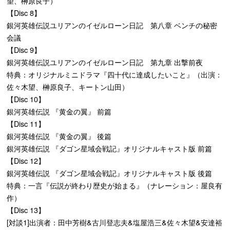
望、榊原良子）
【Disc 8】
銀河英雄伝説ユリアンのイゼルローン日記 第八章 ベンチの秘密
会議
【Disc 9】
銀河英雄伝説ユリアンのイゼルローン日記 第九章 出撃前夜
特典：オリジナルミニドラマ『四十代に達成したいこと』（出演：
佐々木望、榊原良子、キートン山田）
【Disc 10】
銀河英雄伝説 『黄金の翼』 前篇
【Disc 11】
銀河英雄伝説 『黄金の翼』 後篇
銀河英雄伝説 『ダゴン星域会戦記』オリジナルキャスト版 前篇
【Disc 12】
銀河英雄伝説 『ダゴン星域会戦記』オリジナルキャスト版 後篇
特典：一言『伝説が終わり歴史が始まる』（ナレーション：屋良有
作）
【Disc 13】
[対談1]出演者：田中芳樹&古川登志夫&塩屋浩三&佐々木望&安達裕