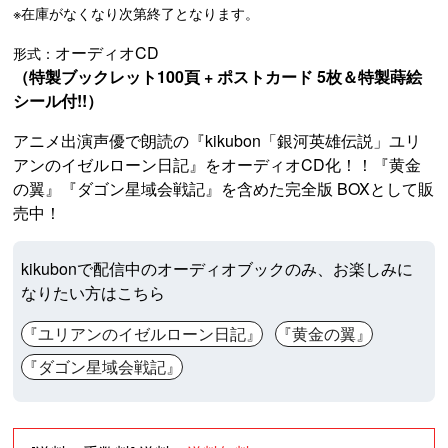
※在庫がなくなり次第終了となります。
オーディオCD
形式：
（特製ブックレット100頁 + ポストカード 5枚＆特製蒔絵
シール付!!）
アニメ出演声優で朗読の『kikubon「銀河英雄伝説」ユリ
アンのイゼルローン日記』をオーディオCD化！！『黄金
の翼』『ダゴン星域会戦記』を含めた完全版 BOXとして販
売中！
kikubonで配信中のオーディオブックのみ、お楽しみに
なりたい方はこちら
『ユリアンのイゼルローン日記』
『黄金の翼』
『ダゴン星域会戦記』