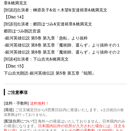
章&橋満克文
[対談2]出演者：榊原良子&佐々木望&安達裕章&橋満克文
【Disc 14】
[対談3]出演者：郷田ほづみ&安達裕章&橋満克文
郷田ほづみ朗読音源
-銀河英雄伝説 第5巻 第九章「急転」より抜粋
-銀河英雄伝説 第8巻 第五章「魔術師、還らず」より抜粋その１
-銀河英雄伝説 第8巻 第五章「魔術師、還らず」より抜粋その２
[対談4]出演者：下山吉光&橋満克文
【Disc 15】
下山吉光朗読-銀河英雄伝説 第5巻 第五章『暁闇』
ご注意事項
送料無料！
[送料・手数料]
ご注文確定日から5営業日以内に発送いたします。
[発送]
※土日祝日の発
送業務は行っておりません。
海外への発送はいたしておりません。日本国内のみ
[配送住所について]
の発送になります。
日本国内以外の住所が入力された場合には、注文を
取り消し
させていただだきます。また
その際の手数料（5,000円）をお