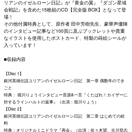
リアンのイゼルローン日記』が『黄金の翼』『ダゴン星域
会戦記』を含めた15枚組のCD【完全版 BOX】となって登
場！
その他付属特典として、原作者 田中芳樹先生、豪華声優陣
のインタビュー記事など100頁に及ぶブックレットや貴重
なイラストを使用したポストカード、特製の蒔絵シールが
入っています！
■収録内容
【Disc 1】
銀河英雄伝説ユリアンのイゼルローン日記 第一章 偶数年のでき
ごと
特典： 堀川りょうインタビュー音源&一言『くたばれ！カイザーに
対するラインハルトの返事』（出演：堀川りょう）
【Disc 2】
銀河英雄伝説ユリアンのイゼルローン日記 第二章 はじめての給
料
特典：オリジナルミニドラマ『再会』（出演：佐々木望、古川登志