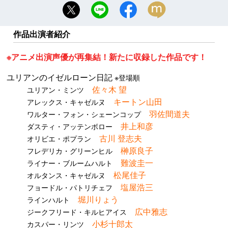
作品出演者紹介
※アニメ出演声優が再集結！新たに収録した作品です！
ユリアンのイゼルローン日記
※登場順
佐々木 望
ユリアン・ミンツ
キートン山田
アレックス・キャゼルヌ
羽佐間道夫
ワルター・フォン・シェーンコップ
井上和彦
ダスティ・アッテンボロー
古川 登志夫
オリビエ・ポプラン
榊原良子
フレデリカ・グリーンヒル
難波圭一
ライナー・ブルームハルト
松尾佳子
オルタンス・キャゼルヌ
塩屋浩三
フョードル・パトリチェフ
堀川りょう
ラインハルト
広中雅志
ジークフリード・キルヒアイス
小杉十郎太
カスパー・リンツ