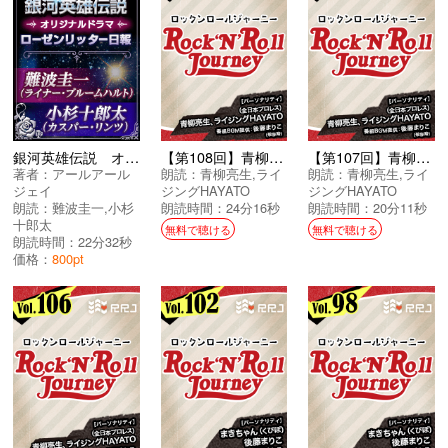
銀河英雄伝説 オリジナルドラマ ローゼンリッター日報
【第108回】青柳亮生とライジングHAYATOのRock’N’Roll Journey
【第107回】青柳亮生とライジングHAYATOのRock’N’Roll Journey
著者：
アールアール
朗読：
青柳亮生
,
ライ
朗読：
青柳亮生
,
ライ
ジェイ
ジングHAYATO
ジングHAYATO
朗読：
難波圭一
,
小杉
朗読時間：24分16秒
朗読時間：20分11秒
十郎太
無料で聴ける
無料で聴ける
朗読時間：22分32秒
価格：
800pt