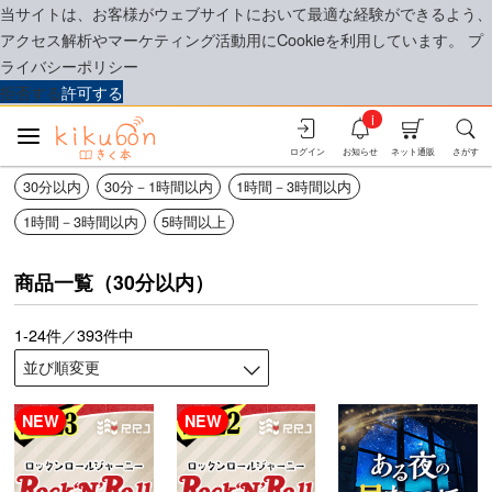
当サイトは、お客様がウェブサイトにおいて最適な経験ができるよう、
アクセス解析やマーケティング活動用にCookieを利用しています。
プ
ライバシーポリシー
拒否する
許可する
i
ログイン
お知らせ
ネット通販
さがす
30分以内
30分－1時間以内
1時間－3時間以内
1時間－3時間以内
5時間以上
商品一覧（30分以内）
1-24件／393件中
NEW
NEW