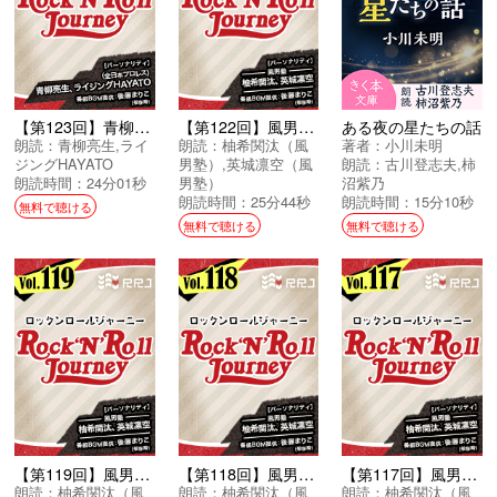
【第123回】青柳亮生とライジングHAYATOのRock’N’Roll Journey
【第122回】風男塾のRock’N’Roll Journey
ある夜の星たちの話
朗読：
青柳亮生
,
ライ
朗読：
柚希関汰（風
著者：
小川未明
ジングHAYATO
男塾）
,
英城凛空（風
朗読：
古川登志夫
,
柿
朗読時間：24分01秒
男塾）
沼紫乃
朗読時間：25分44秒
朗読時間：15分10秒
無料で聴ける
無料で聴ける
無料で聴ける
【第119回】風男塾のRock’N’Roll Journey
【第118回】風男塾のRock’N’Roll Journey
【第117回】風男塾のRock’N’Roll Journey
朗読：
柚希関汰（風
朗読：
柚希関汰（風
朗読：
柚希関汰（風