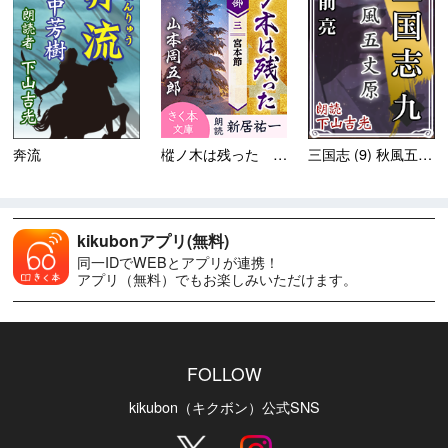
樅ノ木は残った 第四部 ＜三...
奔流
三国志 (9) 秋風五丈原
kikubonアプリ(無料)
同一IDでWEBとアプリが連携！
アプリ（無料）でもお楽しみいただけます。
FOLLOW
kikubon（キクボン）公式SNS