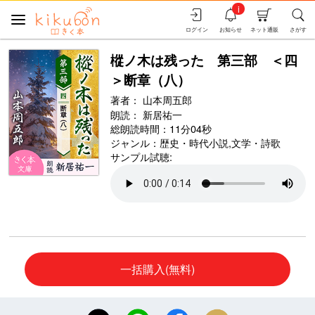
i
ログイン
お知らせ
ネット通販
さがす
樅ノ木は残った 第三部 ＜四
＞断章（八）
著者：
山本周五郎
朗読：
新居祐一
総朗読時間：11分04秒
ジャンル：
歴史・時代小説
,
文学・詩歌
サンプル試聴:
一括購入(無料)