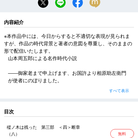
内容紹介
※本作品中には、今日からすると不適切な表現が見られま
すが、作品の時代背景と著者の意図を尊重し、そのままの
形で配信いたします。
山本周五郎による名作時代小説
――御家老まで申上げます、お国許より相原助左衛門
が使者にのぼりました。
「内膳に会えと申せ、隼人、あとを聞こう」
すべて表示
※本作品中には、今日からすると不適切な表現が見られ
ますが、作品の時代背景と著者の意図を尊重し、その
目次
ままの形で配信いたします。
樅ノ木は残った 第三部 ＜四＞断章
（八）
無料