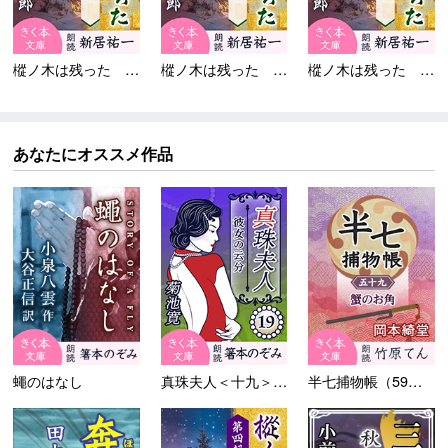
樅ノ木は残った 第三部...
樅ノ木は残った 第三部...
樅ノ木は残った 第三部...
あなたにオススメ作品
蠅のはなし
真珠夫人＜十九＞彼女の云分
半七捕物帳（59）蟹のお角