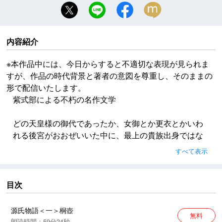
内容紹介
※本作品中には、今日からすると不適切な表現が見られま
すが、作品の時代背景と著者の意図を尊重し、そのままの
形で配信いたします。
紫式部による不朽の名作文学
どの天皇様の御代であったか、女御とか更衣とかいわ
れる後宮がおおぜいいた中に、最上の貴族出身ではな
いが深い御愛寵を得ている人があった。最初から自分
すべて表示
こそはという自信と、親兄弟の勢力に恃む所があって
宮中にはいった女御たちからは失敬な女としてねたま
れた。その人と同等、もしくはそれより地位の低い更
目次
衣たちはまして嫉妬の焔を燃やさないわけもなかっ
た。
源氏物語＜一＞桐壺
無料
朗読時間：59分24秒