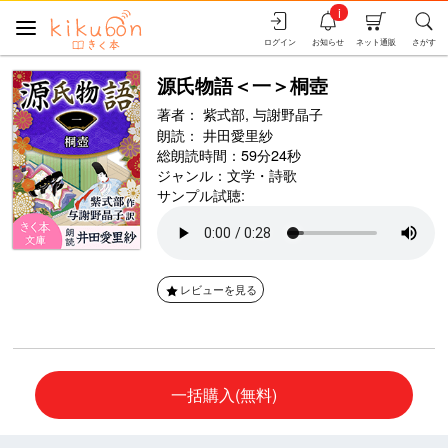
i
ログイン
お知らせ
ネット通販
さがす
源氏物語＜一＞桐壺
著者：
紫式部,
与謝野晶子
朗読：
井田愛里紗
総朗読時間：59分24秒
ジャンル：
文学・詩歌
サンプル試聴:
レビューを見る
一括購入(無料)