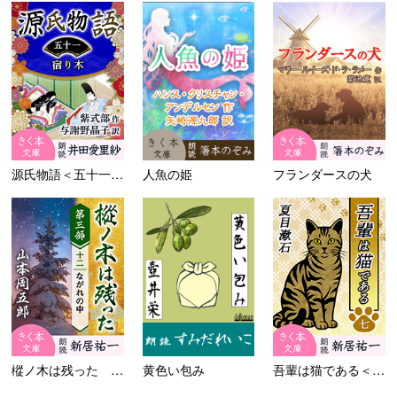
源氏物語＜五十一＞宿り木
人魚の姫
フランダースの犬
樅ノ木は残った 第三部 ＜十...
黄色い包み
吾輩は猫である＜七＞