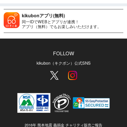
kikubonアプリ(無料)
同一IDでWEBとアプリが連携！
アプリ（無料）でもお楽しみいただけます。
FOLLOW
kikubon（キクボン）公式SNS
2016年 熊本地震 義捐金 チャリティ販売ご報告