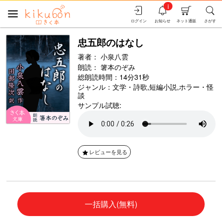
i
ログイン
お知らせ
ネット通販
さがす
忠五郎のはなし
著者：
小泉八雲
朗読：
箸本のぞみ
総朗読時間：14分31秒
ジャンル：
文学・詩歌
,
短編小説
,
ホラー・怪
談
サンプル試聴:
レビューを見る
一括購入(無料)