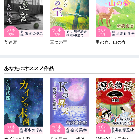
草迷宮
三つの宝
里の春、山の春
あなたにオススメ作品
カインの末裔
Ｋの昇天――或はＫの溺死
源氏物語＜二十＞朝顔