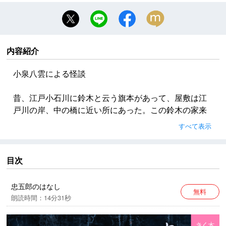
内容紹介
小泉八雲による怪談
昔、江戸小石川に鈴木と云う旗本があって、屋敷は江
戸川の岸、中の橋に近い所にあった。この鈴木の家来
に忠五郎と云う足軽がいた。容貌の立派な、大層愛想
すべて表示
のいい、怜悧な若者で、同僚の受けも甚だよかった。
※本作品中には、今日からすると不適切な表現が見られ
目次
ますが、作品の時代背景と著者の意図を尊重し、その
ままの形で配信いたします。
忠五郎のはなし
無料
朗読時間：14分31秒