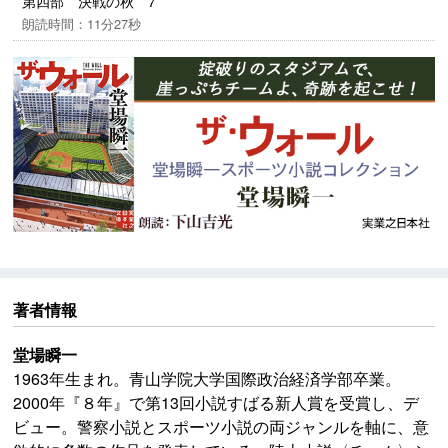
第四部 決戦の秋 7
朗読時間：11分27秒
著者情報
堂場瞬一
1963年生まれ。青山学院大学国際政治経済学部卒業。
2000年『８年』で第13回小説すばる新人賞を受賞し、デ
ビュー。警察小説とスポーツ小説の両ジャンルを軸に、意