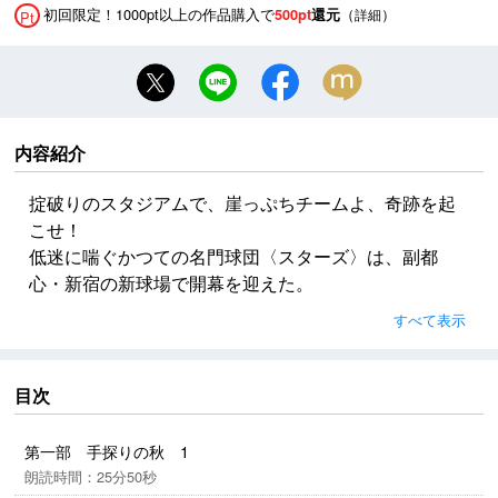
初回限定！1000pt以上の作品購入で
（
）
500pt
還元
詳細
Pt
内容紹介
掟破りのスタジアムで、崖っぷちチームよ、奇跡を起
こせ！
低迷に喘ぐかつての名門球団〈スターズ〉は、副都
心・新宿の新球場で開幕を迎えた。
そびえ立つ高層ビルと一体化した異形のスタジアム
すべて表示
は、観客増を目論むメジャーリーグ好きオーナーのア
イデアを満載。
だが、狭くて変則的な構造は選手に不評で、監督・樋
目次
口は采配に苦慮、フロントとの軋轢も生じる。
しかしシーズン後半、投打が徐々に噛み合って、チー
第一部 手探りの秋 1
ムは優勝争いに絡んでいく――。
朗読時間：25分50秒