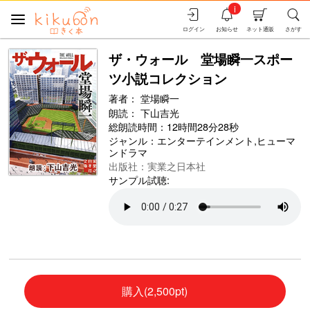
i
ログイン
お知らせ
ネット通販
さがす
ザ・ウォール 堂場瞬一スポー
ツ小説コレクション
著者：
堂場瞬一
朗読：
下山吉光
総朗読時間：12時間28分28秒
ジャンル：
エンターテインメント
,
ヒューマ
ンドラマ
出版社：実業之日本社
サンプル試聴:
購入(2,500pt)