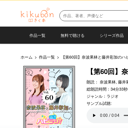
作品一覧
無料で聴ける
シリーズ作品
ホーム
>
作品一覧
>
【第60回】奈波果林と藤井彩加のハ
【第60回】
朗読：
奈波果林,
藤井
総朗読時間：34分33秒
ジャンル：
ラジオ
サンプル試聴: