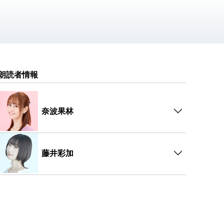
朗読者情報
奈波果林
藤井彩加