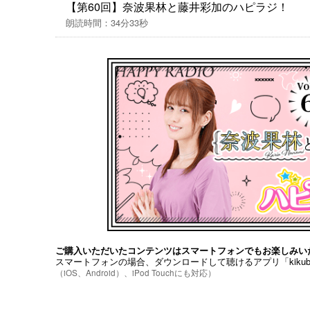
【第60回】奈波果林と藤井彩加のハピラジ！
▼【パーソナリティ】
朗読時間：34分33秒
奈波 果林（Karin Nanami）
誕生日：1月7日
出身地：北海道
方言：北海道弁
血液型：A型
趣味・特技：ミニチュアフィギュア収集、スポ
護士免許
藤井 彩加（Ayaka Fujii）
誕生日：8月16日
出身地：茨城県
血液型：O型
趣味・特技：ご飯を食べること、楽器（トラン
ご購入いただいたコンテンツはスマートフォンでもお楽しみい
スマートフォンの場合、ダウンロードして聴けるアプリ「kiku
▼『ハピラジ！』とは
（iOS、Android）、iPod Touchにも対応）
ハピラジ！は2013年から放送している声優＆
ハピラジ！YouTubeチャンネルはこちら