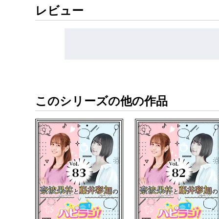
レビュー
https://www.youtube.com/@rrjradio
ハピラジ！はペットショップに行く前にペット
締め切りなどの情報はハピラジ公式「X」にて
https://x.com/rrjradio
このシリーズの他の作品