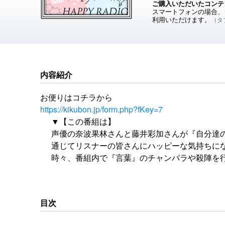
ご購入いただいたコンテ
スマートフォンの場合、ダ
利用いただけます。
（タブ
内容紹介
お便りはコチラから
https://kikubon.jp/form.php?fKey=7
▼【この番組は】
声優の奈波果林さんと藤井彩加さんが『自分達
通じてリスナーの皆さんにハッピーな気持ちに
時々、番組内で『言葉』のチャンバラや殺陣を
リスナーの皆に元気を出して貰ったり＆逆に励
お便りはコチラから
https://kikubon.jp/form.php?fKey=7
目次
楽曲提供：ハサミマン / 後藤まりこ