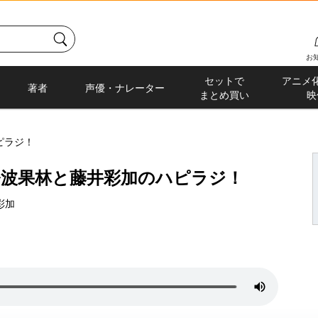
お
セットで
アニメ
著者
声優・ナレーター
まとめ買い
映
ピラジ！
奈波果林と藤井彩加のハピラジ！
彩加