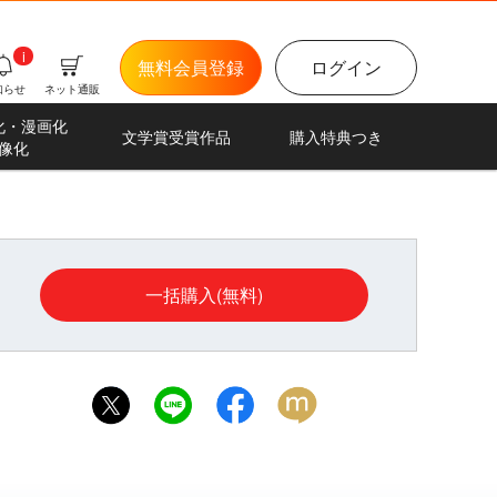
i
無料会員登録
ログイン
知らせ
ネット通販
化・漫画化
文学賞受賞作品
購入特典つき
像化
一括購入(無料)