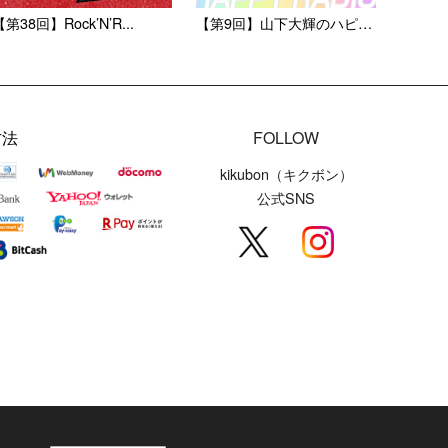
【第38回】Rock’N’R...
【第9回】山下大輝のハピラジ...
方法
FOLLOW
kikubon（キクボン）
公式SNS