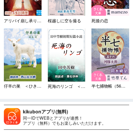
アリバイ崩し承ります
桜越しに空を撮る
死後の恋
仔羊の巣 ＜ひきこもり探偵シ...
半七捕物帳（56）河豚太鼓
死海のリンゴ ＜田中芳樹短篇...
kikubonアプリ(無料)
同一IDでWEBとアプリが連携！
アプリ（無料）でもお楽しみいただけます。