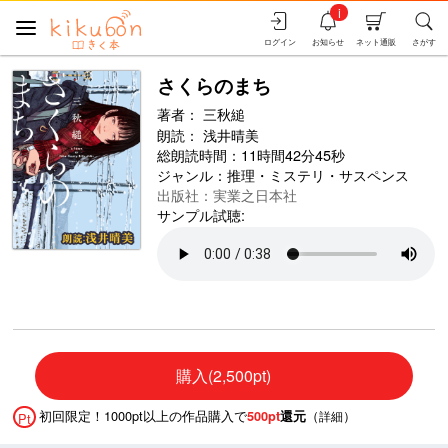
i
ログイン
お知らせ
ネット通販
さがす
さくらのまち
著者：
三秋縋
朗読：
浅井晴美
総朗読時間：11時間42分45秒
ジャンル：
推理・ミステリ・サスペンス
出版社：実業之日本社
サンプル試聴:
購入(2,500pt)
初回限定！1000pt以上の作品購入で
（
）
500pt
還元
詳細
Pt