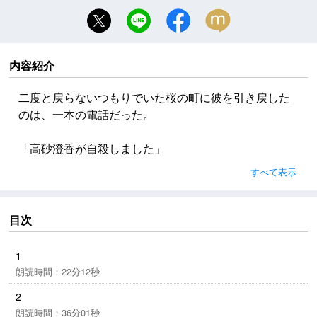
内容紹介
二度と戻らないつもりでいた桜の町に彼を引き戻した
のは、一本の電話だった。
「高砂澄香が自殺しました」
すべて表示
澄香――それは彼の青春を彩る少女の名で、彼の心を
欺いた少女の名で、彼の故郷を桜の町に変えてしまっ
た少女の名だ。
目次
澄香の死を確かめるべく桜の町に舞い戻った彼は、か
つての澄香と瓜二つの分身と出会う。
1
あの頃と同じことが繰り返されようとしている、と彼
朗読時間：22分12秒
は思う。
2
ただしあの頃と異なるのは、彼が欺く側で、彼女が欺
朗読時間：36分01秒