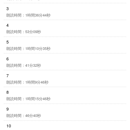
かれる側だということだ。
3
人の「本当」が見えなくなった現代の、痛く、悲しい
朗読時間：1時間36分44秒
罪を描く、圧巻の青春ミステリー!
4
朗読時間：53分09秒
5
朗読時間：1時間10分35秒
6
朗読時間：41分32秒
7
朗読時間：1時間9分46秒
8
朗読時間：1時間15分46秒
9
朗読時間：46分40秒
10