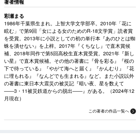
著者情報
彩瀬まる
1986年千葉県生まれ。上智大学文学部卒。2010年「花に
眩む」で第9回「女による女のためのR-18文学賞」読者賞
を受賞。2013年に小説としての初の単行本『あのひとは蜘
蛛を潰せない』を上梓。2017年『くちなし』で直木賞候
補、2018年同作で第5回高校生直木賞受賞。2021年『新し
い星』で直木賞候補。その他の著書に『骨を彩る』『桜の
下で待っている』『やがて海へと届く』『かんむり』『花
に埋もれる』『なんどでも生まれる』など。また小説以外
の著書に東日本大震災の被災記『暗い夜、星を数えて
――3・11被災鉄道からの脱出――』がある。（2024年12
月現在）
この著者の作品一覧へ