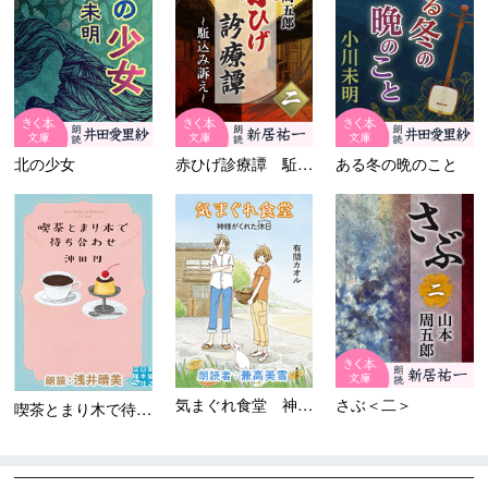
北の少女
赤ひげ診療譚 駈込み訴え
ある冬の晩のこと
気まぐれ食堂 神様がくれた休...
さぶ＜二＞
喫茶とまり木で待ち合わせ