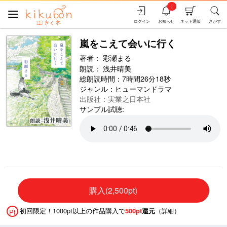
i
ログイン
お知らせ
ネット通販
さがす
嵐をこえて会いに行く
著者：
彩瀬まる
朗読：
浅井晴美
総朗読時間：7時間26分18秒
ジャンル：
ヒューマンドラマ
出版社：実業之日本社
サンプル試聴:
購入(2,500pt)
初回限定！1000pt以上の作品購入で
（
）
500pt
還元
詳細
Pt