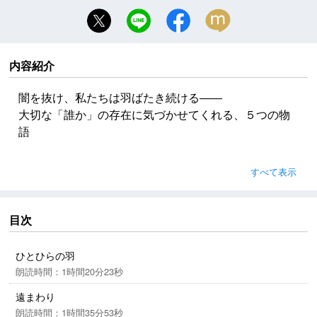
内容紹介
闇を抜け、私たちは羽ばたき続ける――
大切な「誰か」の存在に気づかせてくれる、５つの物
語
古い友人。遠くの恋人。業界を去った恩人。すれ違う
すべて表示
家族。
途切れかけたつながりを、どうしたら取り戻せるの
か。
目次
紅葉の季節に、東北・北海道新幹線で青森、盛岡、仙
台へ向かう人々を描く、
ひとひらの羽
心に深く響く連絡短編集。
朗読時間：1時間20分23秒
遠まわり
朗読時間：1時間35分53秒