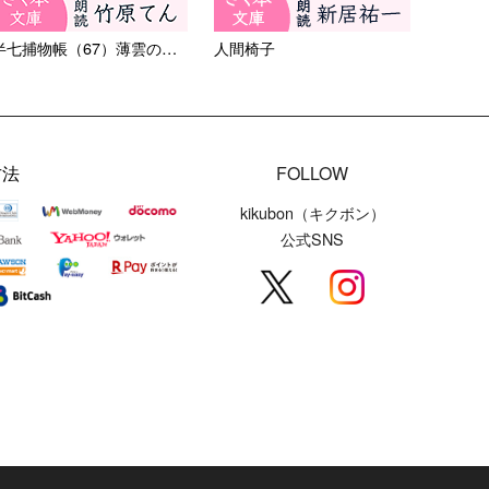
半七捕物帳（67）薄雲の碁盤
人間椅子
方法
FOLLOW
kikubon（キクボン）
公式SNS