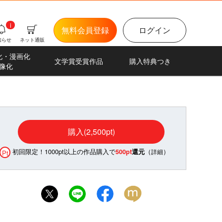
i
無料会員登録
ログイン
知らせ
ネット通販
化・漫画化
文学賞受賞作品
購入特典つき
像化
購入(2,500pt)
初回限定！1000pt以上の作品購入で
（
）
500pt
還元
詳細
Pt