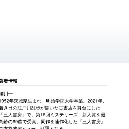
著者情報
柳川一
1952年茨城県生まれ。明治学院大学卒業。2021年、
若き日の江戸川乱歩が開いた古書店を舞台にした
「三人書房」で、第18回ミステリーズ！新人賞を最
高齢の69歳で受賞。同作を連作化した『三人書房』
で本格的デビュー、話題となる。