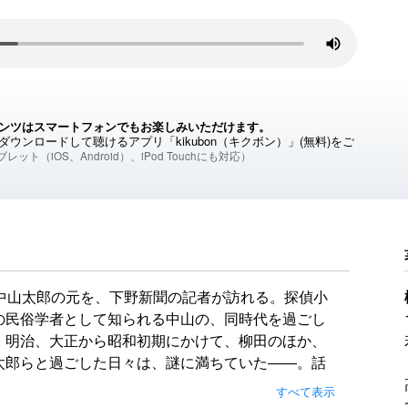
ンツはスマートフォンでもお楽しみいただけます。
ウンロードして聴けるアプリ「kikubon（キクボン）」(無料)をご
レット（iOS、Android）、iPod Touchにも対応）
中山太郎の元を、下野新聞の記者が訪れる。探偵小
の民俗学者として知られる中山の、同時代を過ごし
。明治、大正から昭和初期にかけて、柳田のほか、
太郎らと過ごした日々は、謎に満ちていた――。話
数々をゆるりと語っていく。
すべて表示
よる、滋味溢れる連作ミステリ。