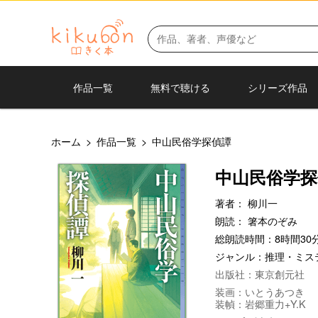
作品一覧
無料で聴ける
シリーズ作品
ホーム
>
作品一覧
>
中山民俗学探偵譚
中山民俗学探
著者：
柳川一
朗読：
箸本のぞみ
総朗読時間：8時間30分
ジャンル：
推理・ミス
出版社：東京創元社
装画：いとうあつき
装幀：岩郷重力+Y.K