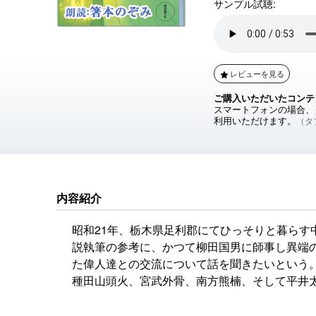
サンプル試聴:
レビューを見る
ご購入いただいたコンテ
スマートフォンの場合、ダ
利用いただけます。
（タブ
内容紹介
昭和21年、栃木県足利郡にてひっそりと暮らす
説執筆の参考に、かつて柳田国男に師事し異端
た偉人達との交流について話を聞きたいという
種田山頭火、宮武外骨、南方熊楠、そして平井
を脱線させつつも、中山太郎は奇妙な出来事の
『三人書房』で鮮烈なデビューを飾った著者に