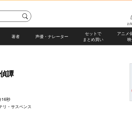
お
セットで
アニメ
著者
声優・ナレーター
まとめ買い
映
偵譚
16秒
テリ・サスペンス