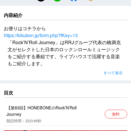
内容紹介
お便りはコチラから
https://kikubon.jp/form.php?fKey=13
「Rock’N’Roll Journey」はRRJグループ代表の橋満克
文がセレクトした日本のロックンロールミュージック
をご紹介する番組です。ライブハウスで活躍する音楽
もご紹介します。
第83回目は、フォークデュオのHONEBONEさんが番
すべて表示
組を担当します。
※2025年10月25日放送
目次
BGM提供：後藤まりこ（敬称略・五十音順）
【第83回】HONEBONEのRock’N’Roll
公式X
Journey
無料
https://x.com/radioRRJ
朗読時間：22分46秒