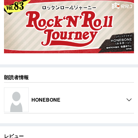
【ラジオ「Rock’N’Roll Journey」】
LuckyFM（茨城放送）にて毎週土曜日23時からレギュ
ラー放送中！
朗読者情報
HONEBONE
レビュー