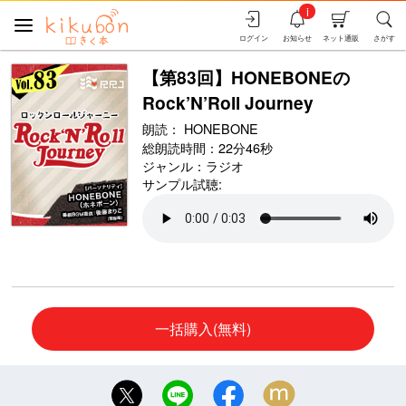
i
ログイン
お知らせ
ネット通販
さがす
【第83回】HONEBONEの
Rock’N’Roll Journey
朗読：
HONEBONE
総朗読時間：22分46秒
ジャンル：
ラジオ
サンプル試聴:
一括購入(無料)