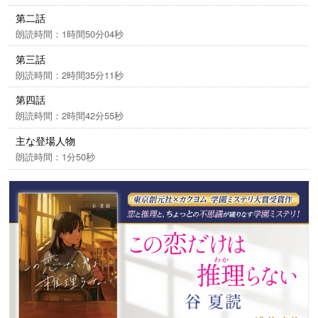
神様』がいる。「彼女いない歴＝年齢」なのに『恋愛
第二話
の神様』として様々な恋愛相談を受ける、岩永朝司、
朗読時間：1時間50分04秒
十七歳。放課後やってきた二年三組の小井塚咲那は、
「私に小説のネタになりそうなコイバナを教えてくだ
第三話
さい！」と真剣な眼差しで頼みこんできた。恋愛小説
朗読時間：2時間35分11秒
家だというのに恋を知らない咲那は、コイバナと交換
第四話
に『神様』の助手となり、恋愛相談を二人で解決して
朗読時間：2時間42分55秒
いくのだが……。爽やかな余韻も美しい「東京創元社×
主な登場人物
カクヨム 学園ミステリ大賞」大賞受賞作。
朗読時間：1分50秒