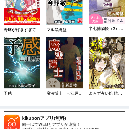
半七捕物帳（2）石燈籠
野球が好きすぎて
マル暴総監
予感
魔法博士 ＜江戸川乱歩「名探...
よろず占い処 陰陽屋猫たた...
kikubonアプリ(無料)
同一IDでWEBとアプリが連携！
アプリ（無料）でもお楽しみいただけます。