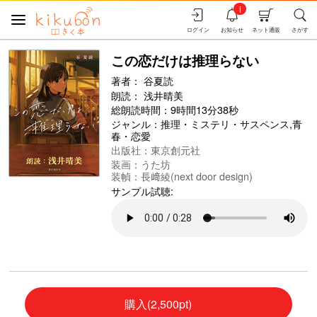
i
ログイン
お知らせ
ネット通販
さがす
この恋だけは推理らない
著者：
谷夏読
朗読：
浅井晴美
総朗読時間：9時間13分38秒
ジャンル：
推理・ミステリ・サスペンス
,
青
春・恋愛
出版社：東京創元社
装画：うた坊
装幀：長﨑綾(next door design)
サンプル試聴:
購入(2,500pt)