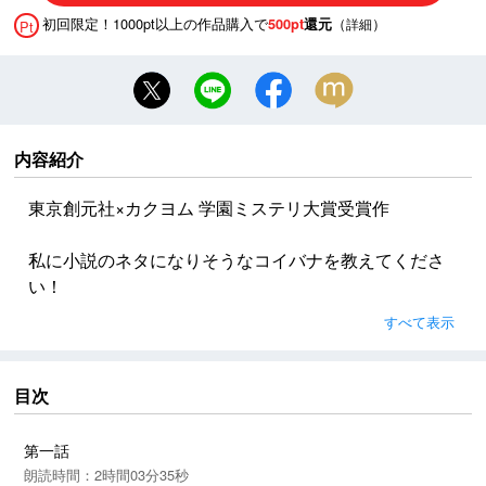
初回限定！1000pt以上の作品購入で
（
）
500pt
還元
詳細
Pt
内容紹介
東京創元社×カクヨム 学園ミステリ大賞受賞作
私に小説のネタになりそうなコイバナを教えてくださ
い！
すべて表示
スランプに悩む恋愛小説家の少女は、
2年2組教室で『恋愛の神様』と呼ばれる少年と出会う
恋と推理と、ちょっとの不思議が織りなす学園ミステ
目次
リ
第一話
上城北高校二年二組、窓際一番後ろの席には『恋愛の
朗読時間：2時間03分35秒