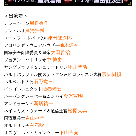
＜出演者＞
屋良有作
ナレーション
鳥海浩輔
リン・パオ
津田健次郎
ユースフ ・トパロウル
柚木涼香
フロリンダ・ウェアハウザー
太田哲治
国家安全保障委員＆皇帝
中 博史
ジョアン・パトリシオ
坪井智浩
ヤングブラッド＆シュミードリン
宗矢樹頼
バルトバッフェル候ステファン＆ビロライネン大将
石野竜三
ヘルベルト大公
酒巻光宏
インゴルシュタット
金光宣明
ハーゼンクレーバー＆ムンガイ
新居祐一
アンドラーシュ
松原大典
ネイスミス・ウォード＆通信士官
青山桐子
同盟軍兵士
白石稔
オルトリッチ
下山吉光
オスヴァルト・ミュンツァー