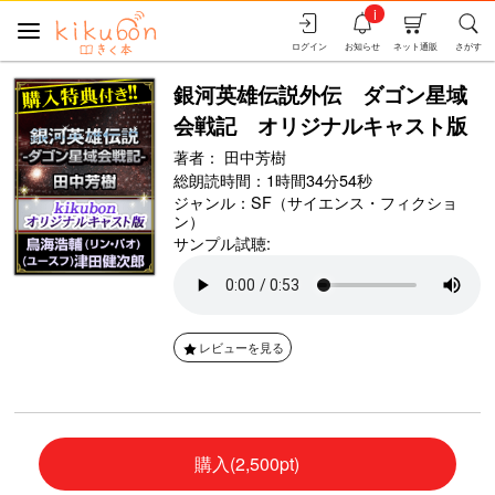
i
ログイン
お知らせ
ネット通販
さがす
銀河英雄伝説外伝 ダゴン星域
会戦記 オリジナルキャスト版
著者：
田中芳樹
総朗読時間：1時間34分54秒
ジャンル：
SF（サイエンス・フィクショ
ン）
サンプル試聴:
レビューを見る
購入(2,500pt)