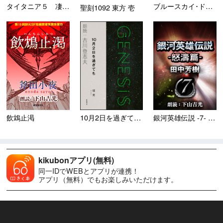
タイタニア５ 凄風篇
ブルースカイ･ドリーム ＜田...
聖刻1092 東方 壱
飲鴆止渇
10月2日を過ぎても ＜Ｇｅ...
銀河英雄伝説 -7- 怒濤篇
kikubonアプリ(無料)
同一IDでWEBとアプリが連携！
アプリ（無料）でもお楽しみいただけます。