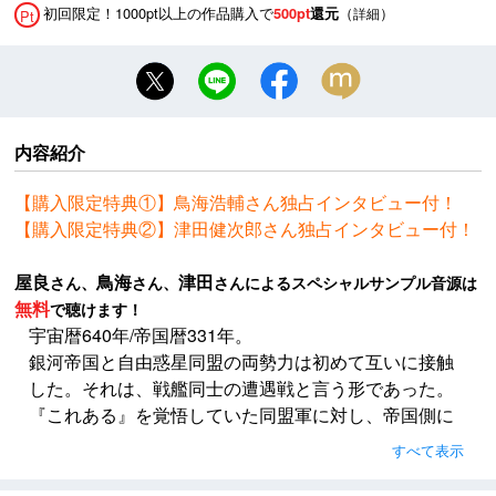
初回限定！1000pt以上の作品購入で
（
）
500pt
還元
詳細
Pt
内容紹介
【購入限定特典①】鳥海浩輔さん独占インタビュー付！
【購入限定特典②】津田健次郎さん独占インタビュー付！
屋良
鳥海
津田
さん、
さん、
さんによるスペシャルサンプル音源は
無料
で聴けます！
宇宙暦640年/帝国暦331年。
銀河帝国と自由惑星同盟の両勢力は初めて互いに接触
した。それは、戦艦同士の遭遇戦と言う形であった。
『これある』を覚悟していた同盟軍に対し、帝国側に
とっては青天の霹靂であった。遭遇戦は同盟側の勝利
すべて表示
に帰した。しかし、中性子ビーム砲を受け、火球と化
して消滅する寸前、戦艦からは帝国本星に対して緊急