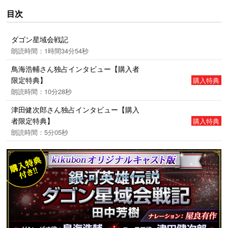
連絡が飛んでいた。討伐軍が組織され、大艦隊が〝叛
目次
徒共の根拠地"へ派遣された。“古き良き時代”における
自由惑星同盟の英雄リン・パオ総司令官と彼を支え
ダゴン星域会戦記
た“ぼやきのユースフ”こと参謀長ユースフ・トパロウル
朗読時間：1時間34分54秒
の活躍を描いた物語。
鳥海浩輔さん独占インタビュー【購入者
限定特典】
購入特典
朗読時間：10分28秒
津田健次郎さん独占インタビュー【購入
者限定特典】
購入特典
朗読時間：5分05秒