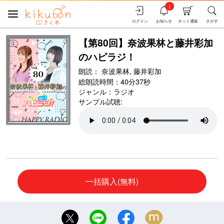
i
ログイン
お知らせ
ネット通販
さがす
【第80回】奈波果林と藤井彩加
のハピラジ！
朗読：
奈波果林,
藤井彩加
総朗読時間：40分37秒
ジャンル：
ラジオ
サンプル試聴:
一括購入(無料)