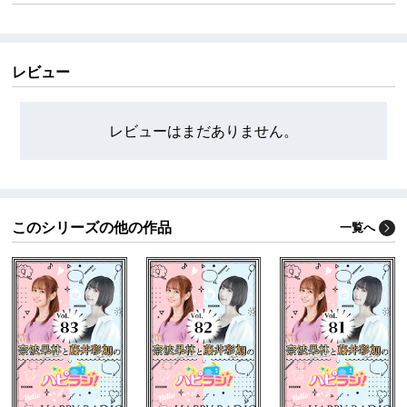
のラジオ番組。
ハピラジ！YouTubeチャンネルはこちら
https://www.youtube.com/@rrjradio
レビュー
ハピラジ！はペットショップに行く前にペットの里親
になることを勝手に推奨してます。
締め切りなどの情報はハピラジ公式「X」にてご案内を
レビューはまだありません。
させて頂いております。
https://x.com/rrjradio
このシリーズの他の作品
一覧へ