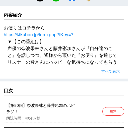
内容紹介
お便りはコチラから
https://kikubon.jp/form.php?fKey=7
▼【この番組は】
声優の奈波果林さんと藤井彩加さんが『自分達のこ
と』を話しつつ、皆様から頂いた『お便り』を通じて
リスナーの皆さんにハッピーな気持ちになってもらう
番組です。
すべて表示
時々、番組内で『言葉』のチャンバラや殺陣を行うこ
ともあるかも？？？
リスナーの皆に元気を出して貰ったり＆逆に励まして
目次
貰ったりもすることもあるかも？
お便りはコチラから
【第80回】奈波果林と藤井彩加のハピ
https://kikubon.jp/form.php?fKey=7
ラジ！
無料
朗読時間：40分37秒
楽曲提供：ハサミマン / 後藤まりこ