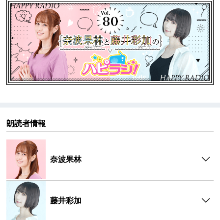
▼【パーソナリティ】
奈波 果林（Karin Nanami）
誕生日：1月7日
出身地：北海道
方言：北海道弁
血液型：A型
趣味・特技：ミニチュアフィギュア収集、スポーツチ
ャンバラ（初段）、フェンシング、小動物看護士免許
藤井 彩加（Ayaka Fujii）
朗読者情報
誕生日：8月16日
出身地：茨城県
血液型：O型
奈波果林
趣味・特技：ご飯を食べること、楽器（トランペッ
ト、ベース）、殺陣、ダーツ
藤井彩加
▼『ハピラジ！』とは
ハピラジ！は2013年から放送している声優＆アイドル