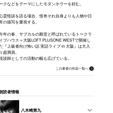
ークなどをテーマにしたモダンホラーを好む。
心霊怪談を語る場合、怪奇それ自身よりも人物や日
常の描写を重視する。
今年の春、サブカルの殿堂と呼ばれているトークラ
イブハウス＝大阪LOFT PLUSONE WESTで開催し
た『上級者向け怖い話 実話ライブ in 大阪』は大入
り超満員。
怪談師としての活動の幅も広げている。
この著者の作品一覧へ
朗読者情報
八木崎第九