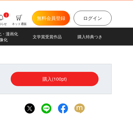
i
無料会員登録
ログイン
知らせ
ネット通販
化・漫画化
文学賞受賞作品
購入特典つき
像化
購入(100pt)