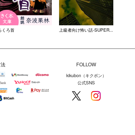
ろくろ首
上級者向け怖い話-SUPER...
方法
FOLLOW
kikubon（キクボン）
公式SNS