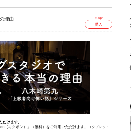
どの怪奇現象は、ある1つの原因によって引き起こ
の理由
100pt
購入
ワケが分からない…
か…
いて欲しい。
ブックに閉じ込めて、今はただ祈るのみである。
るピー音(自主規制音)の部分に入る「人の名前」を
は答えが簡単に分かってしまうかもしれない)
ただけます。
bon（キクボン）」（無料）をご利用いただけます。
（タブレット