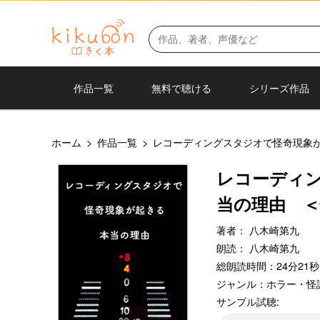
作品一覧
無料で聴ける
シリーズ作品
ホーム
>
作品一覧
>
レコーディングスタジオで怪奇現象
レコーディ
当の理由 
著者：
八木崎第九
朗読：
八木崎第九
総朗読時間：24分21秒
ジャンル：
ホラー・怪
サンプル試聴: