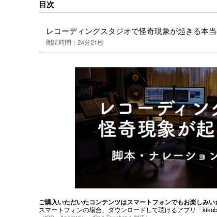
目次
つかの怪異を目の当たりにしたが…実はほとん
されていた。
レコーディングスタジオで怪奇現象が起きる本当
ところがあの日に起きたことだけは、どうにも
朗読時間：24分21秒
なぜあの時、謎を謎のまま放置してしまったの
非常に悔やまれる。
どうか、このワケの分からない話をあなたに聞
そして願わくば解き明かして欲しい。。
私なりに色々と推理した痕跡をこのオーディオ
※ついでに本オーディオブックは、劇中に出てく
推理するクイズ怪談でもある。(アニオタな方に
ご購入いただいたコンテンツはスマートフォンでもお楽しみい
スマートフォンの場合、ダウンロードして聴けるアプリ「kiku