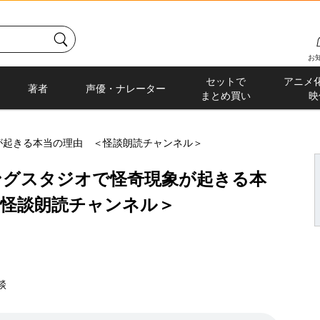
お
セットで
アニメ
著者
声優・ナレーター
まとめ買い
映
が起きる本当の理由 ＜怪談朗読チャンネル＞
ングスタジオで怪奇現象が起きる本
＜怪談朗読チャンネル＞
談