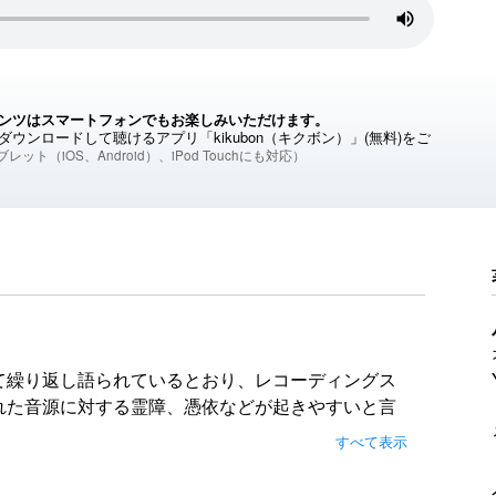
ンツはスマートフォンでもお楽しみいただけます。
ウンロードして聴けるアプリ「kikubon（キクボン）」(無料)をご
レット（iOS、Android）、iPod Touchにも対応）
て繰り返し語られているとおり、レコーディングス
れた音源に対する霊障、憑依などが起きやすいと言
すべて表示
グスタジオに勤務していたことがあり、そこでいく