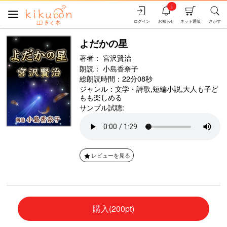
i
ログイン
お知らせ
ネット通販
さがす
よだかの星
著者：
宮沢賢治
朗読：
小島香奈子
総朗読時間：22分08秒
ジャンル：
文学・詩歌
,
短編小説
,
大人も子ど
もも楽しめる
サンプル試聴:
レビューを見る
購入(200pt)