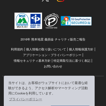
2016年 熊本地震 義捐金 チャリティ販売ご報告
|
|
|
利用規約
個人情報の取り扱いについて
個人情報保護方針
|
アプリケーション・プライバシーポリシー
|
|
情報セキュリティ基本方針
特定商取引法に基づく表記
お問い合わせ
当サイトは、お客様がウェブサイトにおいて最適な経
© RRJ Inc.
験ができるよう、アクセス解析やマーケティング活動
（kikubon/キクボン/きく本/きくほん/キクホン）は
用にCookieを利用しています。
株式会社RRJの登録商標です。
プライバシーポリシー
※当サイトへのリンクは、どうぞご自由にお貼りください