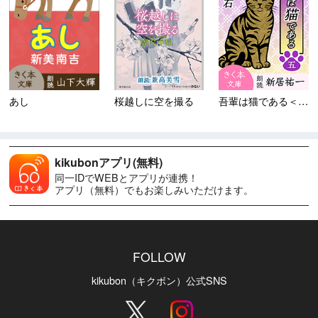
あし
桜越しに空を撮る
吾輩は猫である＜五＞
kikubonアプリ(無料)
同一IDでWEBとアプリが連携！
アプリ（無料）でもお楽しみいただけます。
FOLLOW
kikubon（キクボン）公式SNS