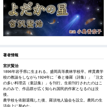
著者情報
宮沢賢治
1896年岩手県に生まれる。盛岡高等農林学校卒。稗貫農学
校の教諭をしながら1924年に「春と修羅（詩集）」「注文
の多い料理店（童話集）」を刊行。生前刊行されたのはこ
れのみで、作品群が広く知られ国民的作家となるのは没
後。
農学校を依願退職した後、羅須地人協会を設立。農民の生
活向上に努めた。