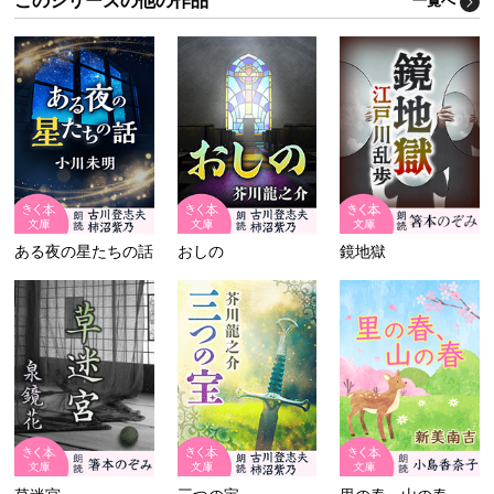
一覧へ
ある夜の星たちの話
おしの
鏡地獄
草迷宮
三つの宝
里の春、山の春