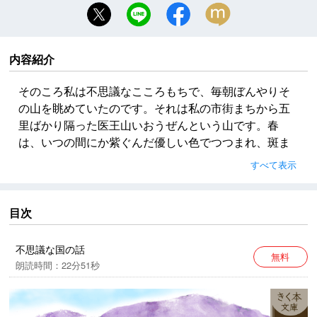
内容紹介
そのころ私は不思議なこころもちで、毎朝ぼんやりそ
の山を眺めていたのです。それは私の市街まちから五
里ばかり隔った医王山いおうぜんという山です。春
は、いつの間にか紫ぐんだ優しい色でつつまれ、斑ま
だら牛のように、残雪をところどころに染め、そして
すべて表示
いつまでも静かに聳そびえているのです。その山の前
に、戸室とむろというのが一つ聳えていましたが、そ
れよりも一層いっそう紫いろをして、一層静かになっ
目次
て見えました――
不思議な国の話
無料
朗読時間：22分51秒
※この作品は、今日からみれば、不適切と受け取られる
可能性のある表現がみられますが、作品が発表された
時代背景を考慮したことと、著者に断りなく文章を改