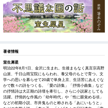
変する事は著者の創作意図を正確に伝える事が出来な
くなる可能性もあるので、そのままと致しました。
著者情報
室生犀星
明治22年8月1日、金沢に生まれ。生後まもなく真言宗高野
山派、千日山雨宝院にもらわれ、養父母のもとで育つ。文
学への思いを募らせて20歳で単身上京、生活苦にあえぐな
かで数々の詩をつくる。「愛の詩集」「抒情小曲集」など
の抒情詩は大正期の詩壇を牽引し、さらに小説家としても
活躍。抒情的な作風の「幼年時代」や「性に眼覚める頃」
などの初期小説、市井鬼ものと称される「あにいもうと」