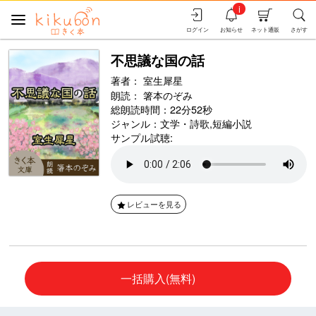
i
ログイン
お知らせ
ネット通販
さがす
不思議な国の話
著者：
室生犀星
朗読：
箸本のぞみ
総朗読時間：22分52秒
ジャンル：
文学・詩歌
,
短編小説
サンプル試聴:
レビューを見る
一括購入(無料)