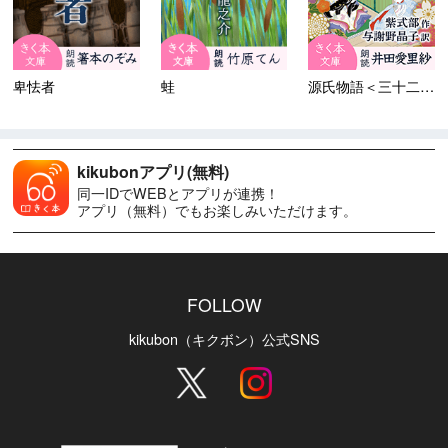
卑怯者
蛙
源氏物語＜三十二＞梅が枝
kikubonアプリ(無料)
同一IDでWEBとアプリが連携！
アプリ（無料）でもお楽しみいただけます。
FOLLOW
kikubon（キクボン）公式SNS