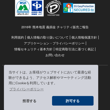
2016年 熊本地震 義捐金 チャリティ販売ご報告
|
|
|
利用規約
個人情報の取り扱いについて
個人情報保護方針
|
アプリケーション・プライバシーポリシー
|
|
情報セキュリティ基本方針
特定商取引法に基づく表記
お問い合わせ
当サイトは、お客様がウェブサイトにおいて最適な経
© RRJ Inc.
験ができるよう、アクセス解析やマーケティング活動
（kikubon/キクボン/きく本/きくほん/キクホン）は
用にCookieを利用しています。
株式会社RRJの登録商標です。
プライバシーポリシー
※当サイトへのリンクは、どうぞご自由にお貼りください
拒否する
許可する