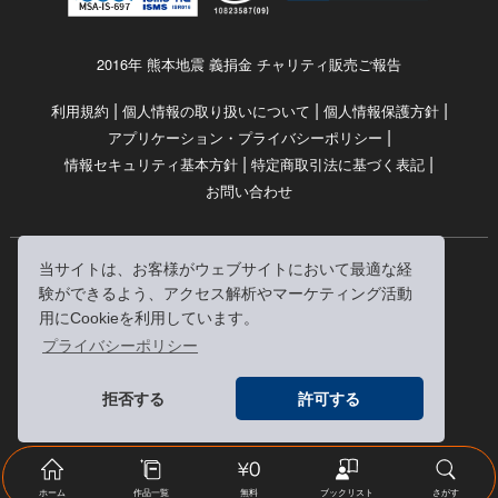
2016年 熊本地震 義捐金 チャリティ販売ご報告
|
|
|
利用規約
個人情報の取り扱いについて
個人情報保護方針
|
アプリケーション・プライバシーポリシー
|
|
情報セキュリティ基本方針
特定商取引法に基づく表記
お問い合わせ
当サイトは、お客様がウェブサイトにおいて最適な経
© RRJ Inc.
験ができるよう、アクセス解析やマーケティング活動
（kikubon/キクボン/きく本/きくほん/キクホン）は
用にCookieを利用しています。
株式会社RRJの登録商標です。
プライバシーポリシー
※当サイトへのリンクは、どうぞご自由にお貼りください
拒否する
許可する
ホーム
作品一覧
無料
ブックリスト
さがす