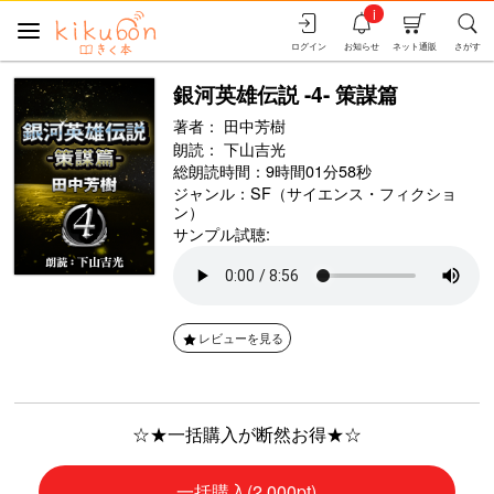
i
ログイン
お知らせ
ネット通販
さがす
銀河英雄伝説 -4- 策謀篇
著者：
田中芳樹
朗読：
下山吉光
総朗読時間：9時間01分58秒
ジャンル：
SF（サイエンス・フィクショ
ン）
サンプル試聴:
レビューを見る
☆★一括購入が断然お得★☆
一括購入(2,000pt)