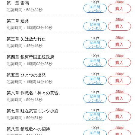
250pt
100pt
第一章 雷鳴
30日間
購入
朗読時間：58分32秒
レンタル
250pt
100pt
第二章 迷路
30日間
購入
朗読時間：1時間03分40秒
レンタル
250pt
100pt
第三章 矢は放たれた
30日間
購入
朗読時間：45分46秒
レンタル
250pt
100pt
第四章 銀河帝国正統政府
30日間
購入
朗読時間：1時間02分25秒
レンタル
250pt
100pt
第五章 ひとつの出発
30日間
購入
朗読時間：1時間14分19秒
レンタル
250pt
100pt
第六章 作戦名「神々の黄昏」
30日間
購入
朗読時間：59分48秒
レンタル
250pt
100pt
第七章 駐在武官ミンツ少尉
30日間
購入
朗読時間：59分51秒
レンタル
250pt
100pt
第八章 鎮魂歌への招待
30日間
購入