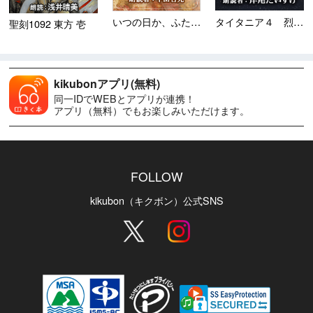
タイタニア４ 烈風篇
いつの日か、ふたたび ＜田中...
聖刻1092 東方 壱
kikubonアプリ(無料)
同一IDでWEBとアプリが連携！
アプリ（無料）でもお楽しみいただけます。
FOLLOW
kikubon（キクボン）公式SNS