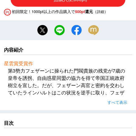
初回限定！1000pt以上の作品購入で
（
）
500pt
還元
詳細
Pt
内容紹介
星雲賞受賞作
第3勢力フェザーンに操られた門閥貴族の残党が7歳の
皇帝を誘拐、自由惑星同盟の協力を得て帝国正統政府
樹立を宣した。だが、フェザーン高官と密約を交わし
ていたラインハルトはこの状況を逆手に取り、フェザ
ーン回廊を通って同盟へ大進攻することを目論む。そ
すべて表示
の真意を見抜きながらもイゼルローン防衛から動けぬ
ヤンと、帝国軍の双璧の1人ロイエンタールの死闘が幕
を開けた！
目次