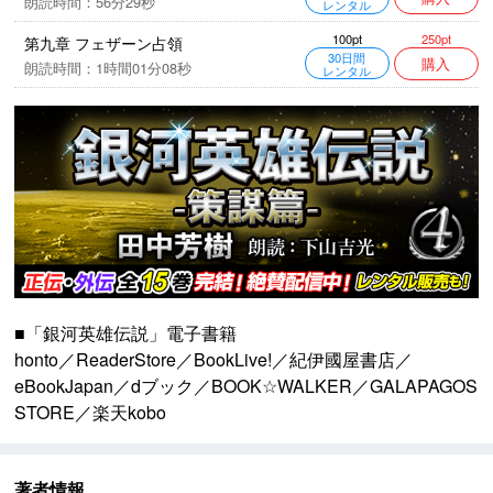
朗読時間：56分29秒
レンタル
250pt
100pt
第九章 フェザーン占領
30日間
購入
朗読時間：1時間01分08秒
レンタル
■「銀河英雄伝説」電子書籍
honto
／
ReaderStore
／
BookLive!
／
紀伊國屋書店
／
eBookJapan
／
dブック
／
BOOK☆WALKER
／
GALAPAGOS
STORE
／
楽天kobo
著者情報