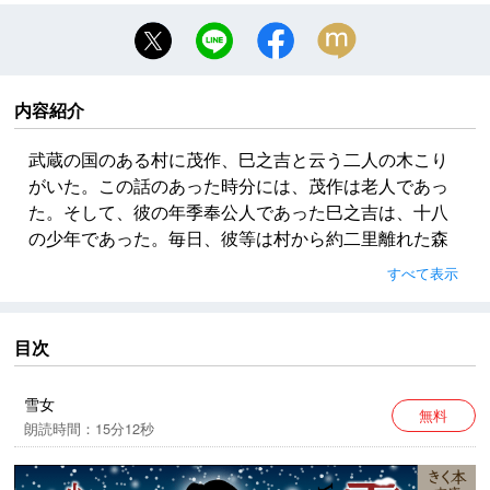
内容紹介
武蔵の国のある村に茂作、巳之吉と云う二人の木こり
がいた。この話のあった時分には、茂作は老人であっ
た。そして、彼の年季奉公人であった巳之吉は、十八
の少年であった。毎日、彼等は村から約二里離れた森
へ一緒に出かけた。その森へ行く道に、越さねばなら
すべて表示
ない大きな河がある。そして、渡し船がある。渡しの
ある処にたびたび、橋が架けられたが、その橋は洪水
のあるたびごとに流された。河の溢れる時には、普通
目次
の橋では、その急流を防ぐ事はできない。
雪女
無料
本作品は、一部表現を変更してお送りさせていただき
朗読時間：15分12秒
ます。
予めご了承ください。