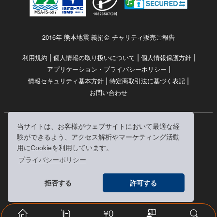
2016年 熊本地震 義捐金 チャリティ販売ご報告
|
|
|
利用規約
個人情報の取り扱いについて
個人情報保護方針
|
アプリケーション・プライバシーポリシー
|
|
情報セキュリティ基本方針
特定商取引法に基づく表記
お問い合わせ
当サイトは、お客様がウェブサイトにおいて最適な経
© RRJ Inc.
験ができるよう、アクセス解析やマーケティング活動
（kikubon/キクボン/きく本/きくほん/キクホン）は
用にCookieを利用しています。
株式会社RRJの登録商標です。
プライバシーポリシー
※当サイトへのリンクは、どうぞご自由にお貼りください
拒否する
許可する