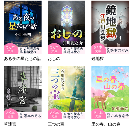
ある夜の星たちの話
おしの
鏡地獄
草迷宮
三つの宝
里の春、山の春