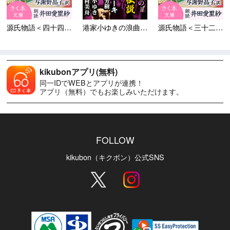
源氏物語＜四十四＞匂宮
港家小ゆきの浪曲『銀河英雄伝...
源氏物語＜三十二＞梅が枝
kikubonアプリ(無料)
同一IDでWEBとアプリが連携！
アプリ（無料）でもお楽しみいただけます。
FOLLOW
kikubon（キクボン）公式SNS