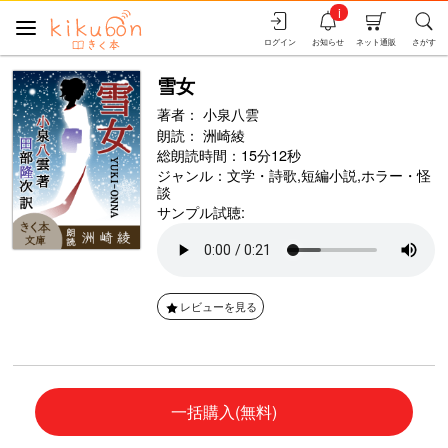
i
ログイン
お知らせ
ネット通販
さがす
雪女
著者：
小泉八雲
朗読：
洲崎綾
総朗読時間：15分12秒
ジャンル：
文学・詩歌
,
短編小説
,
ホラー・怪
談
サンプル試聴:
レビューを見る
一括購入(無料)