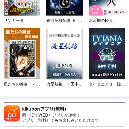
サンギータ
銀河英雄伝説 -6- 飛翔篇
氷河期の怪人
星たちの舞台 ＜銀河英雄伝説...
タイタニア３ 旋風篇
流星航路 ＜田中芳樹短篇小説...
kikubonアプリ(無料)
同一IDでWEBとアプリが連携！
アプリ（無料）でもお楽しみいただけます。