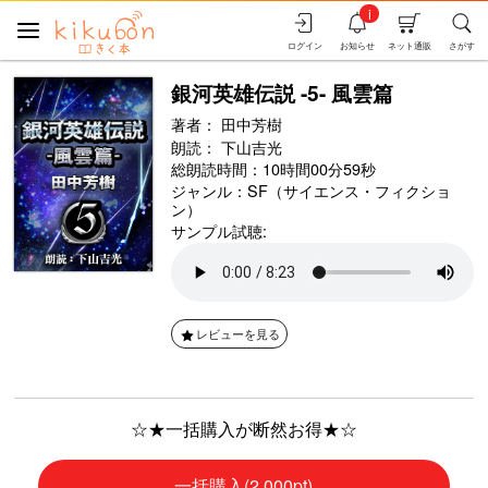
i
ログイン
お知らせ
ネット通販
さがす
銀河英雄伝説 -5- 風雲篇
著者：
田中芳樹
朗読：
下山吉光
総朗読時間：10時間00分59秒
ジャンル：
SF（サイエンス・フィクショ
ン）
サンプル試聴:
レビューを見る
☆★一括購入が断然お得★☆
一括購入(2,000pt)