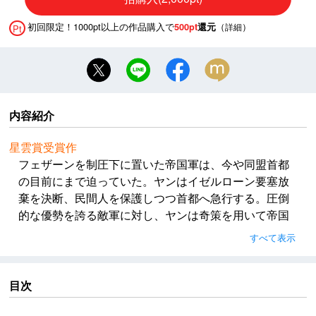
初回限定！1000pt以上の作品購入で
（
）
500pt
還元
詳細
Pt
内容紹介
星雲賞受賞作
フェザーンを制圧下に置いた帝国軍は、今や同盟首都
の目前にまで迫っていた。ヤンはイゼルローン要塞放
棄を決断、民間人を保護しつつ首都へ急行する。圧倒
的な優勢を誇る敵軍に対し、ヤンは奇策を用いて帝国
の智将たちを破っていくが、ラインハルトの大胆な行
すべて表示
動により、彼との正面決戦を余儀なくされる。再び戦
火を交える“常勝”と“不敗”。勝者となるのははたしてど
ちらか？
目次