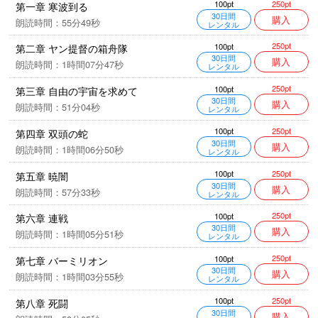
250pt
100pt
第一章 寒波到る
30日間
購入
朗読時間：55分49秒
レンタル
250pt
100pt
第二章 ヤン提督の箱舟隊
30日間
購入
朗読時間：1時間07分47秒
レンタル
250pt
100pt
第三章 自由の宇宙を求めて
30日間
購入
朗読時間：51分04秒
レンタル
250pt
100pt
第四章 双頭の蛇
30日間
購入
朗読時間：1時間06分50秒
レンタル
250pt
100pt
第五章 暁闇
30日間
購入
朗読時間：57分33秒
レンタル
250pt
100pt
第六章 連戦
30日間
購入
朗読時間：1時間05分51秒
レンタル
250pt
100pt
第七章 バーミリオン
30日間
購入
朗読時間：1時間03分55秒
レンタル
250pt
100pt
第八章 死闘
30日間
購入