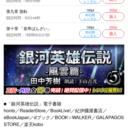
朗読時間：58分05秒
レンタル
250pt
100pt
第九章 急転
30日間
購入
朗読時間：53分44秒
レンタル
250pt
100pt
第十章 「皇帝ばんざい」
30日間
購入
朗読時間：1時間00分21秒
レンタル
■「銀河英雄伝説」電子書籍
honto
／
ReaderStore
／
BookLive!
／
紀伊國屋書店
／
eBookJapan
／
dブック
／
BOOK☆WALKER
／
GALAPAGOS
STORE
／
楽天kobo