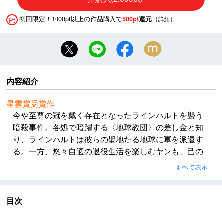
初回限定！1000pt以上の作品購入で
（
）
500pt
還元
詳細
Pt
内容紹介
星雲賞受賞作
今や至尊の冠を戴く存在となったラインハルトを襲う
暗殺事件。各処で暗躍する〈地球教団〉の差し金と知
り、ラインハルトは彼らの聖地たる地球に軍を派遣す
る。一方、悠々自適の退役生活を楽しむヤンも、己の
周囲に監視網が巡らされていることに気づく。やがて
すべて表示
ある日、彼の元を黒服に身を包んだ男たちが訪れた。
一度は平穏の時を迎えた銀河は、再び動乱に呑まれよ
うとしていた。
目次