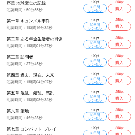
250pt
100pt
序章 地球衰亡の記録
30日間
購入
朗読時間：50分55秒
レンタル
250pt
100pt
第一章 キュンメル事件
30日間
購入
朗読時間：1時間16分32秒
レンタル
250pt
100pt
第二章 ある年金生活者の肖像
30日間
購入
朗読時間：1時間01分37秒
レンタル
250pt
100pt
第三章 訪問者
30日間
購入
朗読時間：37分45秒
レンタル
250pt
100pt
第四章 過去、現在、未来
30日間
購入
朗読時間：1時間04分07秒
レンタル
250pt
100pt
第五章 混乱、錯乱、惑乱
30日間
購入
朗読時間：1時間08分32秒
レンタル
250pt
100pt
第六章 聖地
30日間
購入
朗読時間：46分28秒
レンタル
250pt
100pt
第七章 コンバット･プレイ
30日間
購入