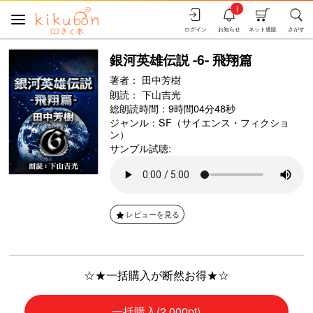
i
ログイン
お知らせ
ネット通販
さがす
銀河英雄伝説 -6- 飛翔篇
著者：
田中芳樹
朗読：
下山吉光
総朗読時間：9時間04分48秒
ジャンル：
SF（サイエンス・フィクショ
ン）
サンプル試聴:
レビューを見る
☆★一括購入が断然お得★☆
一括購入(2,000pt)