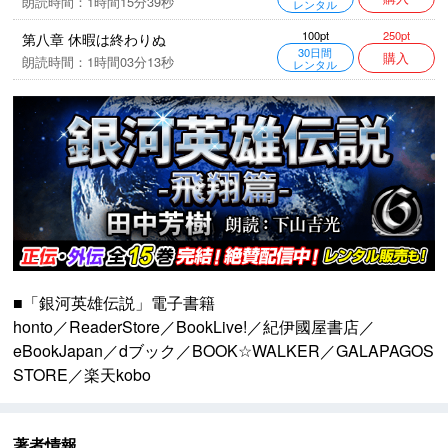
朗読時間：1時間15分39秒
レンタル
250pt
100pt
第八章 休暇は終わりぬ
30日間
購入
朗読時間：1時間03分13秒
レンタル
■「銀河英雄伝説」電子書籍
honto
／
ReaderStore
／
BookLive!
／
紀伊國屋書店
／
eBookJapan
／
dブック
／
BOOK☆WALKER
／
GALAPAGOS
STORE
／
楽天kobo
著者情報