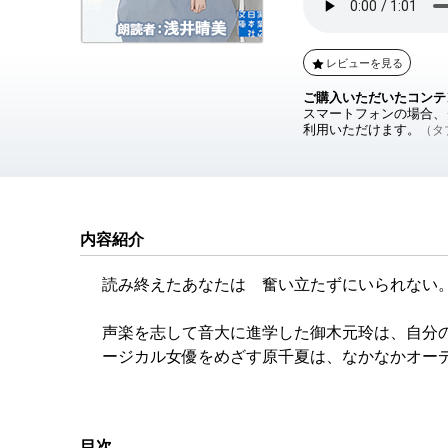
レビューを見る
ご購入いただいたコンテ
スマートフォンの場合、ダ
利用いただけます。
（タブ
内容紹介
読み終えたあなたは 奮い立たずにいられない
声楽を志して音大に進学した御木元玲は、自分
ージカル女優をめざす原千夏は、なかなかオー
は、突然訪れた「若手公演」の舞台でどんな歌
を描き、宮下小説ワールド屈指の熱量を放つ青
目次