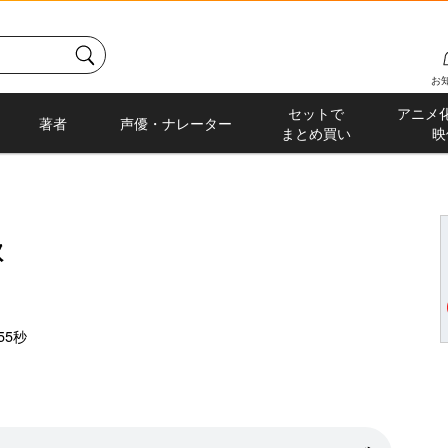
お
セットで
アニメ
著者
声優・ナレーター
まとめ買い
映
歌
55秒