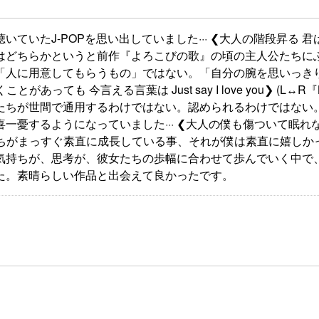
ていたJ-POPを思い出していました··· ❮大人の階段昇る 
 これはどちらかというと前作『よろこびの歌』の頃の主人公たち
「人に用意してもらうもの」ではない。「自分の腕を思いっき
っても 今言える言葉は Just say I love you❯ (L↔R『
たちが世間で通用するわけではない。認められるわけではない
憂するようになっていました··· ❮大人の僕も傷ついて眠れな
女たちがまっすぐ素直に成長している事、それが僕は素直に嬉し
気持ちが、思考が、彼女たちの歩幅に合わせて歩んでいく中で
た。素晴らしい作品と出会えて良かったです。