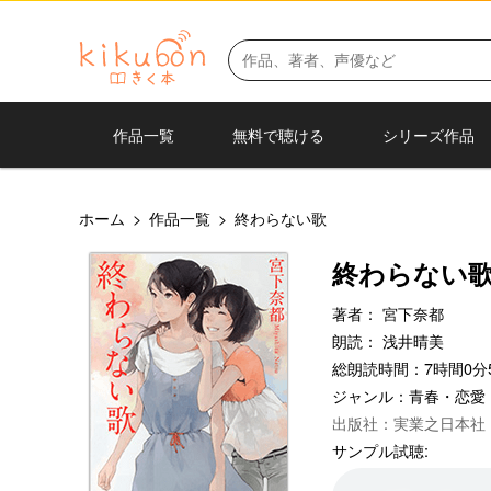
作品一覧
無料で聴ける
シリーズ作品
ホーム
>
作品一覧
>
終わらない歌
終わらない
著者：
宮下奈都
朗読：
浅井晴美
総朗読時間：7時間0分
ジャンル：
青春・恋愛
出版社：実業之日本社
サンプル試聴: