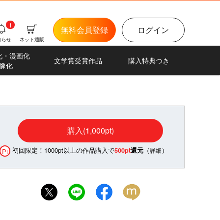
i
無料会員登録
ログイン
知らせ
ネット通販
化・漫画化
文学賞受賞作品
購入特典つき
像化
購入(1,000pt)
初回限定！1000pt以上の作品購入で
（
）
500pt
還元
詳細
Pt