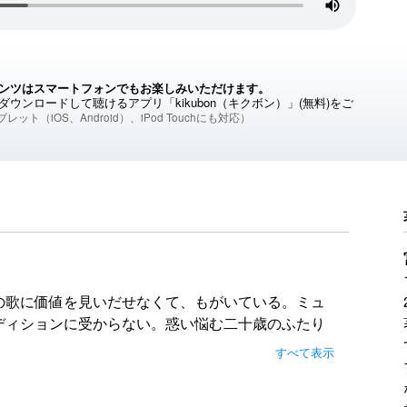
ンツはスマートフォンでもお楽しみいただけます。
ウンロードして聴けるアプリ「kikubon（キクボン）」(無料)をご
レット（iOS、Android）、iPod Touchにも対応）
。
の歌に価値を見いだせなくて、もがいている。ミュ
ディションに受からない。惑い悩む二十歳のふたり
声を響かせるのか。名作『よろこびの歌』の三年後
すべて表示
春群像劇！