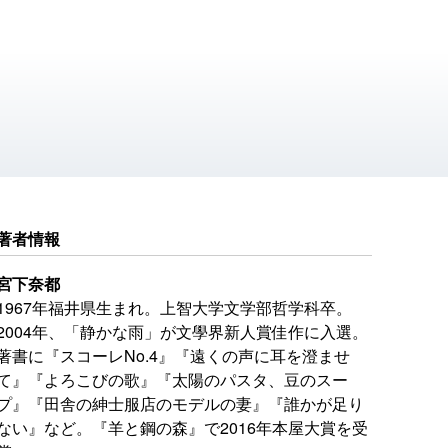
著者情報
宮下奈都
1967年福井県生まれ。上智大学文学部哲学科卒。
2004年、「静かな雨」が文學界新人賞佳作に入選。
著書に『スコーレNo.4』『遠くの声に耳を澄ませ
て』『よろこびの歌』『太陽のパスタ、豆のスー
プ』『田舎の紳士服店のモデルの妻』『誰かが足り
ない』など。『羊と鋼の森』で2016年本屋大賞を受