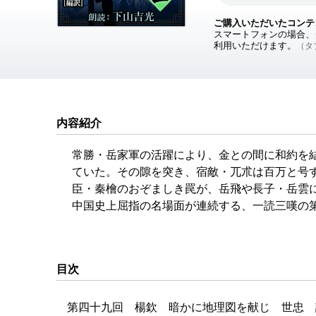
ご購入いただいたコンテ
スマートフォンの場合、ダ
利用いただけます。
（タブ
内容紹介
常勝・岳家軍の活躍により、金との間に和約を
ていた。その隙を突き、宿敵・兀朮は百万と号
臣・秦檜のおぞましき罠が、岳飛や長子・岳雲
中国史上屈指の名場面が連続する、一読三嘆の
目次
第四十九回 楊欽 暗かに地理図を献じ 世忠 