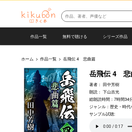
作品一覧
無料で聴ける
シリーズ作品
ホーム
>
作品一覧
>
岳飛伝 4 悲曲篇
岳飛伝 4 
著者：
田中芳樹
朗読：
下山吉光
総朗読時間：7時間34分
ジャンル：
歴史・時代
サンプル試聴: