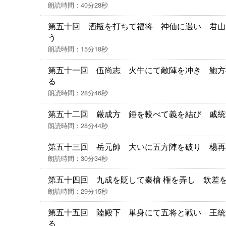
朗読時間：40分28秒
第五十回 酒瓶を打ちて福将 神仙に遇い 君山
う
朗読時間：15分18秒
第五十一回 伍尚志 火牛にて敵陣を冲き 鮑方
る
朗読時間：28分46秒
第五十二回 厳成方 錘を較べて義を結び 戚統
朗読時間：28分44秒
第五十三回 岳元帥 大いに五方陣を破り 楊再
朗読時間：30分34秒
第五十四回 九成を貶して秦檜 権を弄し 欽差
朗読時間：29分15秒
第五十五回 陸殿下 単身にて五将と戦い 王統
る