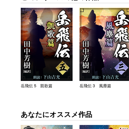
岳飛伝 5 凱歌篇
岳飛伝 3 風塵篇
あなたにオススメ作品