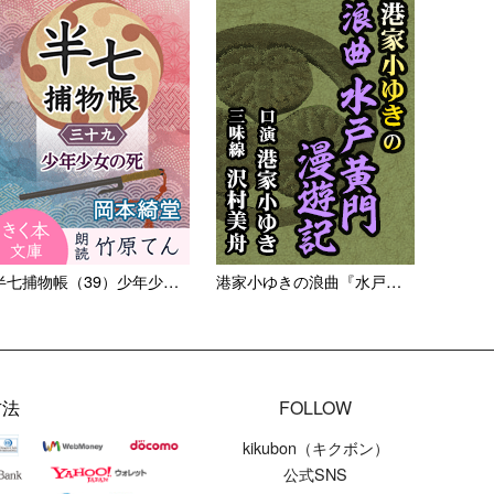
半七捕物帳（39）少年少女の...
港家小ゆきの浪曲『水戸黄門漫...
方法
FOLLOW
kikubon（キクボン）
公式SNS