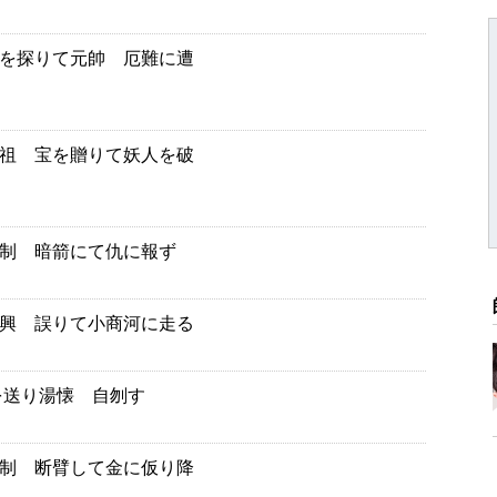
を探りて元帥 厄難に遭
祖 宝を贈りて妖人を破
制 暗箭にて仇に報ず
興 誤りて小商河に走る
を送り湯懐 自刎す
制 断臂して金に仮り降