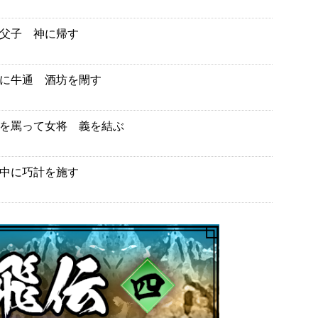
父子 神に帰す
に牛通 酒坊を閙す
を罵って女将 義を結ぶ
中に巧計を施す