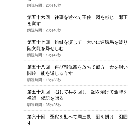
朗読時間：20分16秒
第五十六回 往事を述べて王佐 図を献じ 邪正
を弑す
朗読時間：20分46秒
第五十七回 鉤鏈を演じて 大いに連環馬を破り
陸文龍を帰せしむ
朗読時間：19分47秒
第五十八回 再び報仇箭を放ちて戚方 命を殞い
関鈴 能を逞しゅうす
朗読時間：18分33秒
第五十九回 召して兵を回し 詔を矯げて金牌
禅師 偈語を贈る
朗読時間：35分25秒
第六十回 冤獄を勘べて周三畏 冠を掛け 囹圄
す