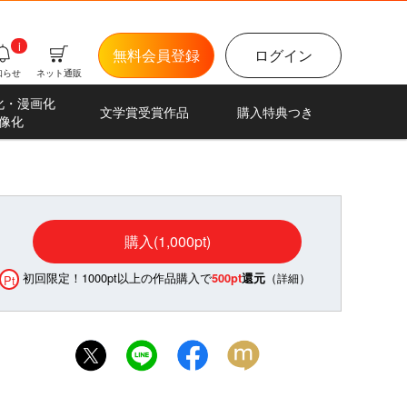
i
無料会員登録
ログイン
知らせ
ネット通販
化・漫画化
文学賞受賞作品
購入特典つき
像化
購入(1,000pt)
初回限定！1000pt以上の作品購入で
（
）
500pt
還元
詳細
Pt