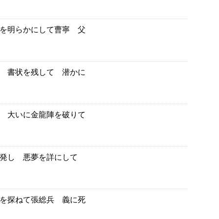
を明らかにして曹寧 父
 書状を残して 潜かに
 大いに金龍陣を破りて
を発し 悪夢を詳にして
を探ねて張総兵 義に死