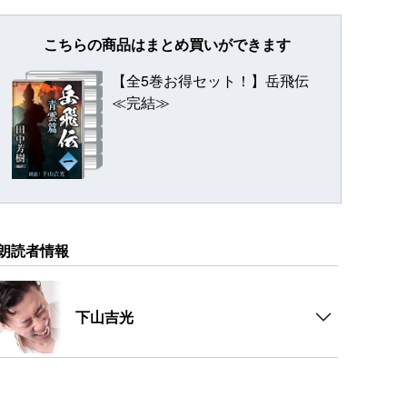
こちらの商品はまとめ買いができます
【全5巻お得セット！】岳飛伝
≪完結≫
朗読者情報
下山吉光