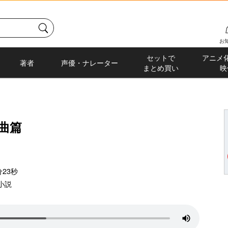
お
セットで
アニメ
著者
声優・ナレーター
まとめ買い
映
悲曲篇
23秒
小説