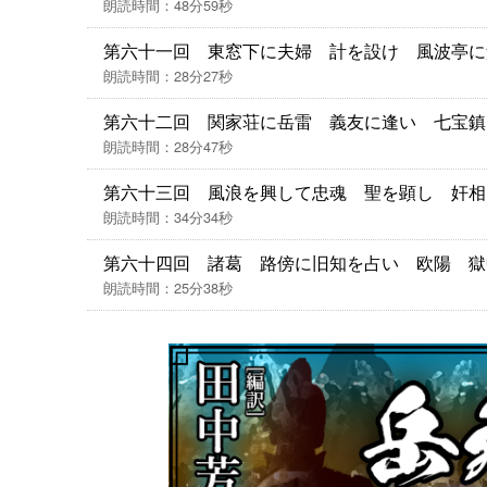
朗読時間：48分59秒
第六十一回 東窓下に夫婦 計を設け 風波亭に
朗読時間：28分27秒
第六十二回 関家荘に岳雷 義友に逢い 七宝鎮
朗読時間：28分47秒
第六十三回 風浪を興して忠魂 聖を顕し 奸相
朗読時間：34分34秒
第六十四回 諸葛 路傍に旧知を占い 欧陽 獄
朗読時間：25分38秒