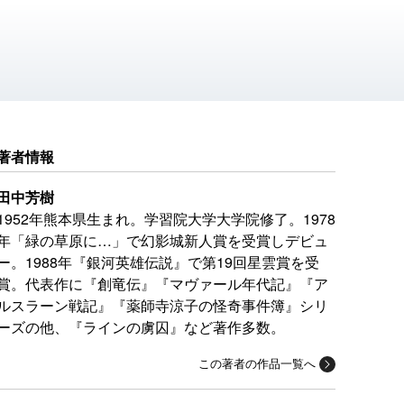
著者情報
田中芳樹
1952年熊本県生まれ。学習院大学大学院修了。1978
年「緑の草原に…」で幻影城新人賞を受賞しデビュ
ー。1988年『銀河英雄伝説』で第19回星雲賞を受
賞。代表作に『創竜伝』『マヴァール年代記』『ア
ルスラーン戦記』『薬師寺涼子の怪奇事件簿』シリ
ーズの他、『ラインの虜囚』など著作多数。
この著者の作品一覧へ