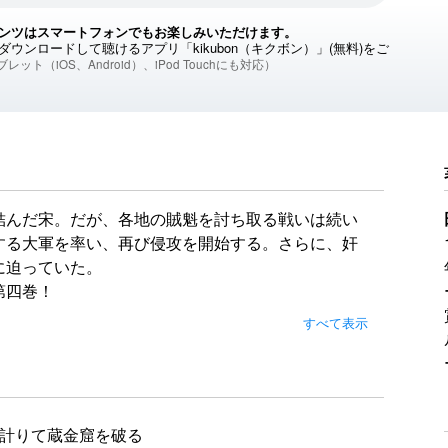
ンツはスマートフォンでもお楽しみいただけます。
ウンロードして聴けるアプリ「kikubon（キクボン）」(無料)をご
レット（iOS、Android）、iPod Touchにも対応）
結んだ宋。だが、各地の賊魁を討ち取る戦いは続い
する大軍を率い、再び侵攻を開始する。さらに、奸
に迫っていた。
第四巻！
すべて表示
計りて蔵金窟を破る