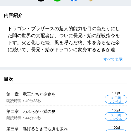
内容紹介
ドラゴン・ブラザースの超人的能力を目の当たりにし
た闇の世界の支配者は、ついに長兄・始の謀殺指令を
下す。火と化した続、風を呼んだ終、水を奔らせた余
に続いて、長兄・始がドラゴンに変身するときが迫
る。世界を牛耳るフォー・シスターズさえもひれ伏す
すべて表示
悪の帝王の陰謀は今、人類の最終戦争を誘発する！待
望のシリーズ第四弾！
目次
※この物語はあくまでフィクションであり、現実の事
件・団体・個人などとは無関係であることを、とくに
100pt
第一章 竜王たちと夕食を
お断わりしておきます。
30日間
朗読時間：49分33秒
レンタル
100pt
第二章 われらが不満の夏
30日間
朗読時間：44分22秒
レンタル
100pt
第三章 逃げるときでも胸を張れ