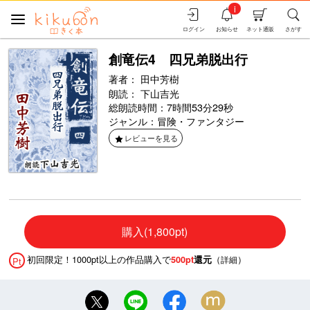
i
ログイン
お知らせ
ネット通販
さがす
創竜伝4 四兄弟脱出行
著者：
田中芳樹
朗読：
下山吉光
総朗読時間：7時間53分29秒
ジャンル：
冒険・ファンタジー
レビューを見る
購入(1,800pt)
初回限定！1000pt以上の作品購入で
（
）
500pt
還元
詳細
Pt