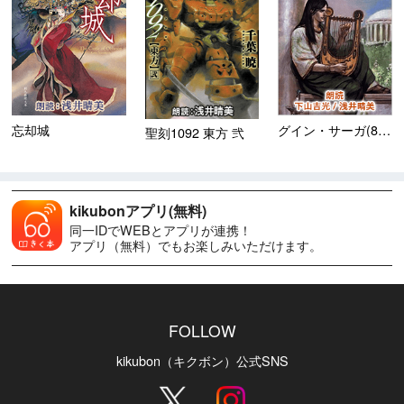
忘却城
グイン・サーガ(8) クリス...
聖刻1092 東方 弐
kikubonアプリ(無料)
同一IDでWEBとアプリが連携！
アプリ（無料）でもお楽しみいただけます。
FOLLOW
kikubon（キクボン）公式SNS