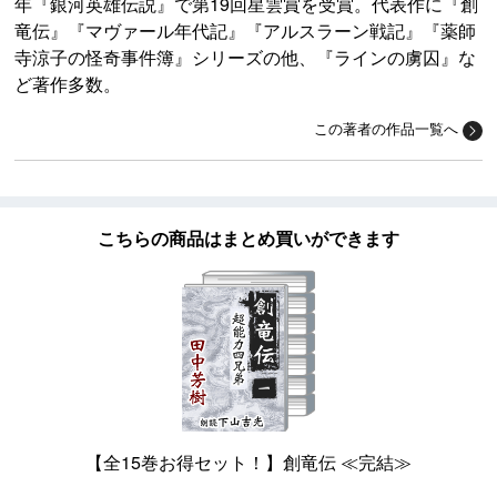
年『銀河英雄伝説』で第19回星雲賞を受賞。代表作に『創
竜伝』『マヴァール年代記』『アルスラーン戦記』『薬師
寺涼子の怪奇事件簿』シリーズの他、『ラインの虜囚』な
ど著作多数。
この著者の作品一覧へ
こちらの商品はまとめ買いができます
【全15巻お得セット！】創竜伝 ≪完結≫