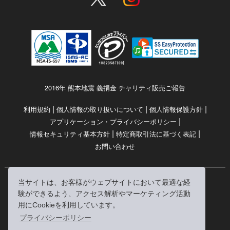
2016年 熊本地震 義捐金 チャリティ販売ご報告
|
|
|
利用規約
個人情報の取り扱いについて
個人情報保護方針
|
アプリケーション・プライバシーポリシー
|
|
情報セキュリティ基本方針
特定商取引法に基づく表記
お問い合わせ
当サイトは、お客様がウェブサイトにおいて最適な経
© RRJ Inc.
験ができるよう、アクセス解析やマーケティング活動
（kikubon/キクボン/きく本/きくほん/キクホン）は
用にCookieを利用しています。
株式会社RRJの登録商標です。
プライバシーポリシー
※当サイトへのリンクは、どうぞご自由にお貼りください