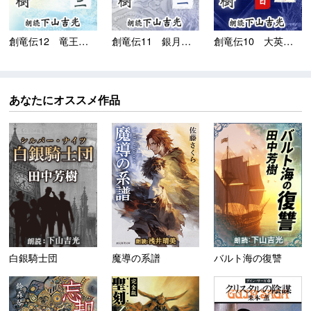
創竜伝12 竜王風雲録
創竜伝11 銀月王伝奇
創竜伝10 大英帝国最...
あなたにオススメ作品
白銀騎士団
魔導の系譜
バルト海の復讐