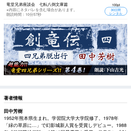
竜堂兄弟座談会 七転八倒文庫篇
100pt
※内容にネタバレを含む場合があります。
30日間
レンタル
朗読時間：10分57秒
著者情報
田中芳樹
1952年熊本県生まれ。学習院大学大学院修了。1978年
「緑の草原に…」で幻影城新人賞を受賞しデビュー。1988