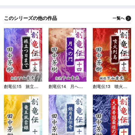
このシリーズの他の作品
一覧へ
創竜伝15 旅立つ日ま...
創竜伝14 月への門
創竜伝13 噴火列島