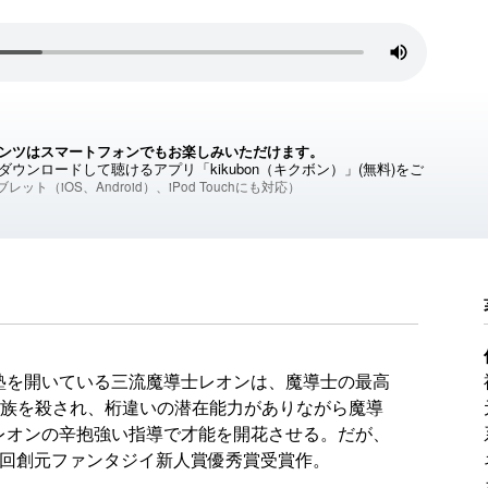
ンツはスマートフォンでもお楽しみいただけます。
ウンロードして聴けるアプリ「kikubon（キクボン）」(無料)をご
レット（iOS、Android）、iPod Touchにも対応）
塾を開いている三流魔導士レオンは、魔導士の最高
家族を殺され、桁違いの潜在能力がありながら魔導
レオンの辛抱強い指導で才能を開花させる。だが、
1回創元ファンタジイ新人賞優秀賞受賞作。