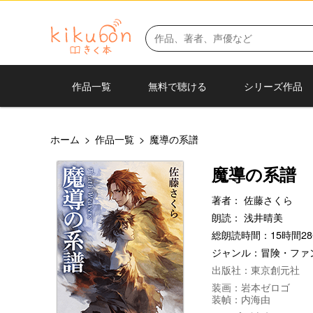
作品一覧
無料で聴ける
シリーズ作品
ホーム
>
作品一覧
>
魔導の系譜
魔導の系譜
著者：
佐藤さくら
朗読：
浅井晴美
総朗読時間：15時間28
ジャンル：
冒険・ファ
出版社：東京創元社
装画：岩本ゼロゴ
装幀：内海由