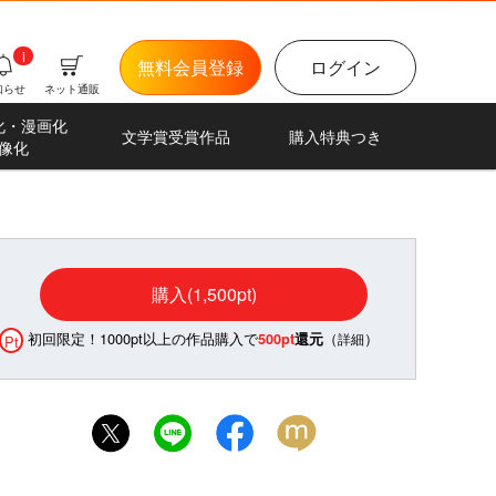
i
無料会員登録
ログイン
知らせ
ネット通販
化・漫画化
文学賞受賞作品
購入特典つき
像化
購入(1,500pt)
初回限定！1000pt以上の作品購入で
（
）
500pt
還元
詳細
Pt