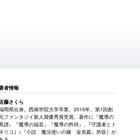
著者情報
佐藤さくら
福岡県出身。西南学院大学卒業。2015年、第1回創
元ファンタジイ新人賞優秀賞受賞。著作に『魔導の
系譜』『魔導の福音』『魔導の矜持』、｢守護者とト
ネリコ｣（『小説 魔法使いの嫁 金糸篇』所収）が
ある。