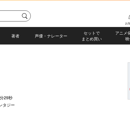
お
セットで
アニメ
著者
声優・ナレーター
まとめ買い
映
分29秒
ンタジー