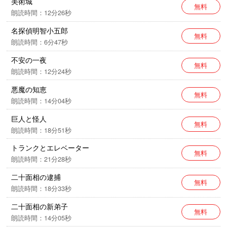
美術城
無料
朗読時間：12分26秒
名探偵明智小五郎
無料
朗読時間：6分47秒
不安の一夜
無料
朗読時間：12分24秒
悪魔の知恵
無料
朗読時間：14分04秒
巨人と怪人
無料
朗読時間：18分51秒
トランクとエレベーター
無料
朗読時間：21分28秒
二十面相の逮捕
無料
朗読時間：18分33秒
二十面相の新弟子
無料
朗読時間：14分05秒