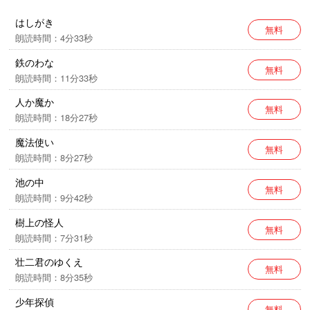
※本作品中には、今日からすると不適切な表現が見られ
はしがき
無料
ますが、作品の時代背景と著者の意図を尊重し、その
朗読時間：4分33秒
ままの形で配信いたします。
鉄のわな
無料
朗読時間：11分33秒
人か魔か
無料
朗読時間：18分27秒
魔法使い
無料
朗読時間：8分27秒
池の中
無料
朗読時間：9分42秒
樹上の怪人
無料
朗読時間：7分31秒
壮二君のゆくえ
無料
朗読時間：8分35秒
少年探偵
無料