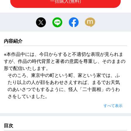
一括購入(無料)
内容紹介
※本作品中には、今日からすると不適切な表現が見られま
すが、作品の時代背景と著者の意図を尊重し、そのままの
形で配信いたします。
そのころ、東京中の町という町、家という家では、ふ
たり以上の人が顔をあわせさえすれば、まるでお天気
のあいさつでもするように、怪人「二十面相」のうわ
さをしていました。
「二十面相」というのは、毎日毎日、新聞記事をにぎ
すべて表示
わしている、ふしぎな盗賊のあだ名です。その賊は二
十のまったくちがった顔を持っているといわれていま
した。つまり、変装がとびきりじょうずなのです。
目次