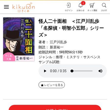
i
ログイン
お知らせ
ネット通販
さがす
怪人二十面相 ＜江戸川乱歩
「名探偵・明智小五郎」シリー
ズ＞
著者：
江戸川乱歩
朗読：
新居祐一
総朗読時間：5時間56分13秒
ジャンル：
推理・ミステリ・サスペンス
サンプル試聴:
レビューを見る