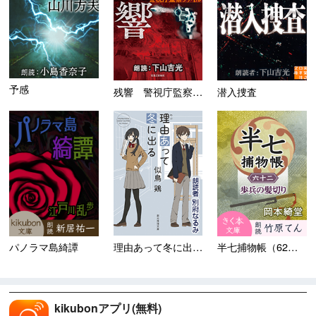
予感
残響 警視庁監察ファイル
潜入捜査
理由あって冬に出る ＜市立高...
パノラマ島綺譚
半七捕物帳（62）歩兵の髪切...
kikubonアプリ(無料)