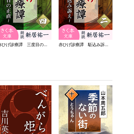
赤ひげ診療譚 三度目の...
赤ひげ診療譚 駈込み訴...