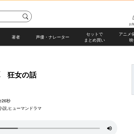
お
セットで
アニメ
著者
声優・ナレーター
まとめ買い
映
譚 狂女の話
26秒
小説
,
ヒューマンドラマ