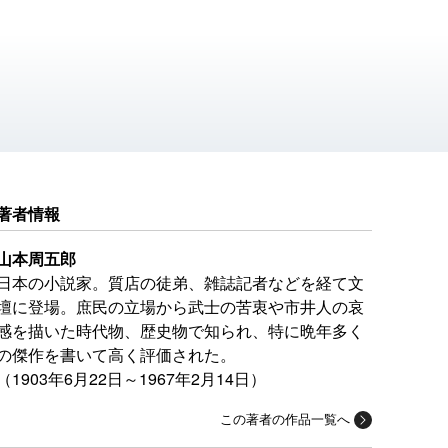
著者情報
山本周五郎
日本の小説家。質店の徒弟、雑誌記者などを経て文
壇に登場。庶民の立場から武士の苦衷や市井人の哀
感を描いた時代物、歴史物で知られ、特に晩年多く
の傑作を書いて高く評価された。
（1903年6月22日～1967年2月14日）
この著者の作品一覧へ