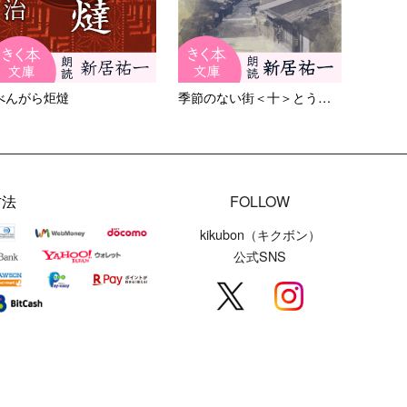
べんがら炬燵
季節のない街＜十＞とうちゃん
方法
FOLLOW
kikubon（キクボン）
公式SNS