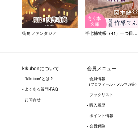
街角ファンタジア
半七捕物帳（41）一つ目小僧
kikubonについて
会員メニュー
- "kikubon"とは？
- 会員情報
（プロフィール・メルマガ等
- よくある質問-FAQ
- ブックリスト
- お問合せ
- 購入履歴
- ポイント情報
- 会員解除