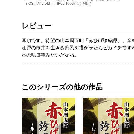
（iOS、Android）、iPod Touchにも対応）
レビュー
耳順です。待望の山本周五郎「赤ひげ診療譚」。全
江戸の市井を生きる庶民を描かせたらピカイチです
本の軌跡譚みたいだなあ。
このシリーズの他の作品