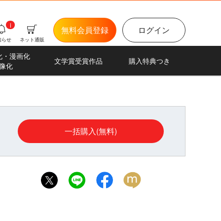
i
無料会員登録
ログイン
知らせ
ネット通販
化・漫画化
文学賞受賞作品
購入特典つき
像化
一括購入(無料)