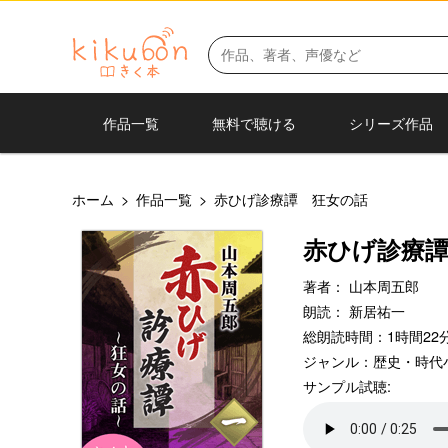
作品一覧
無料で聴ける
シリーズ作品
ホーム
>
作品一覧
>
赤ひげ診療譚 狂女の話
赤ひげ診療
著者：
山本周五郎
朗読：
新居祐一
総朗読時間：1時間22分
ジャンル：
歴史・時代
サンプル試聴: