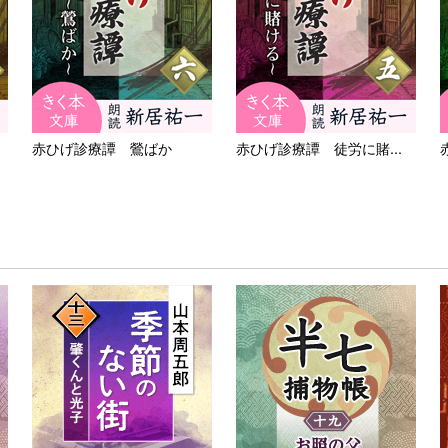
赤ひげ診療譚 鶯ばか
赤ひげ診療譚 徒労に賭...