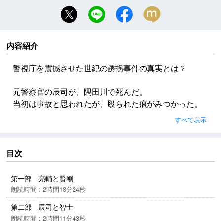
内容紹介
警視庁を震撼させた世紀の誘拐事件の真実とは？
元警察官の辰司が、隅田川で死んだ。
当初は事故と思われたが、殴られた痕がみつかった。
真面目で正義感溢れる男が、なぜ殺されたのか。
すべて表示
息子の亮輔と幼馴染みの賢剛は、死の謎を追い、賢剛
の父・智士の自殺とのつながりを疑うが……。
隅田川で死んだふたり。
目次
そして、史上空前の未解決誘拐事件の真相とは？
男たちの絆と葛藤を描く、慟哭の長編ミステリ！
第一部 亮輔と賢剛
朗読時間：2時間18分24秒
第二部 辰司と智士
朗読時間：2時間11分43秒