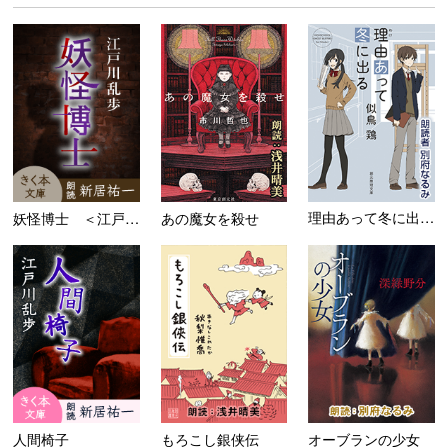
理由あって冬に出る ＜市立高...
妖怪博士 ＜江戸川乱歩「名探...
あの魔女を殺せ
人間椅子
もろこし銀侠伝
オーブランの少女