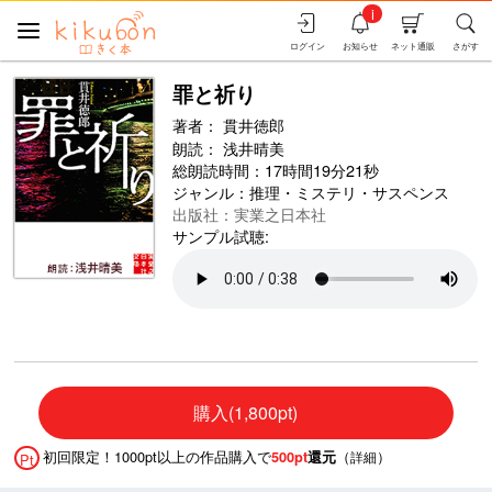
i
ログイン
お知らせ
ネット通販
さがす
罪と祈り
著者：
貫井徳郎
朗読：
浅井晴美
総朗読時間：17時間19分21秒
ジャンル：
推理・ミステリ・サスペンス
出版社：実業之日本社
サンプル試聴:
購入(1,800pt)
初回限定！1000pt以上の作品購入で
（
）
500pt
還元
詳細
Pt