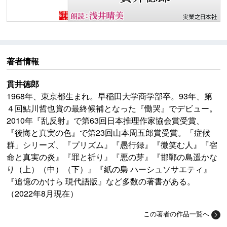
著者情報
貫井徳郎
1968年、東京都生まれ。早稲田大学商学部卒。93年、第
４回鮎川哲也賞の最終候補となった『慟哭』でデビュー。
2010年『乱反射』で第63回日本推理作家協会賞受賞、
『後悔と真実の色』で第23回山本周五郎賞受賞。「症候
群」シリーズ、『プリズム』『愚行録』『微笑む人』『宿
命と真実の炎』『罪と祈り』『悪の芽』『邯鄲の島遥かな
り（上）（中）（下）』『紙の梟 ハーシュソサエティ』
『追憶のかけら 現代語版』など多数の著書がある。
（2022年8月現在）
この著者の作品一覧へ